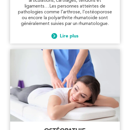
articulations, cartilages, tendons et
ligaments…Les personnes atteintes de
pathologies comme l’arthrose, l’ostéoporose
Kinésithérapie
ou encore la polyarthrite rhumatoïde sont
généralement suivies par un rhumatologue.
IK Paris 8 – Saint Lazare
Lire plus
20 Rue de la Pépinière 75008 Paris
20 Rue de la Pépinière 75008 Paris
01 55 06 05 07
PRENEZ RDV SUR
PRENEZ RDV SUR
Kinésithérapie
Balnéothérapie
IK Vanves – 92
5 Rue Monge 92170 Vanves
5 Rue Monge 92170 Vanves
01 46 44 33 92