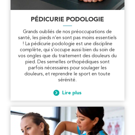
1 Rue Mertens 92600 Bois-Colombes
1 Rue Mertens 92600 Bois-Colombes
01 43 50 50 81
PÉDICURIE PODOLOGIE
PRENEZ RDV SUR
Grands oubliés de nos préoccupations de
PRENEZ RDV SUR
santé, les pieds n’en sont pas moins essentiels
! La pédicurie podologie est une discipline
complète, qui s’occupe aussi bien du soin de
vos ongles que du traitement des douleurs du
Kinésithérapie
pied. Des semelles orthopédiques sont
parfois nécessaires pour soulager les
IK Olympe Sante Antony – 92
douleurs, et reprendre le sport en toute
sérénité.
28 Rue Velpeau 92160 Antony
28 Rue Velpeau 92160 Antony
APPELEZ UN INSTITUT IK
01 76 21 71 41
Lire plus
APPELEZ UN INSTITUT IK
PRENEZ RDV SUR
PRENEZ RDV SUR