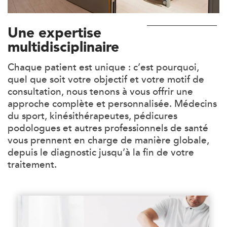
kinésithérapie IK
Entrez votre adresse afin de trouver le cabinet IK la plus
Une expertise
proche de chez vous :
multidisciplinaire
Chaque patient est unique : c’est pourquoi,
quel que soit votre objectif et votre motif de
Filtrer les
cabinets avec balnéothérapie
consultation, nous tenons à vous offrir une
approche complète et personnalisée. Médecins
du sport, kinésithérapeutes, pédicures
Kinésithérapie
Balnéothérapie
podologues et autres professionnels de santé
IK Châtenay-Malabry – 92
vous prennent en charge de manière globale,
depuis le diagnostic jusqu’à la fin de votre
380 Av. de la Division Leclerc 92290
traitement.
Châtenay-Malabry
380 Av. de la Division Leclerc 92290 Châtenay-Ma
01 43 50 05 24
PRENEZ RDV SUR