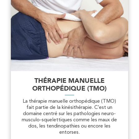
PRENEZ RDV SUR
PRENEZ RDV SUR
Kinésithérapie
IK Paris 6 – Cassette
1 Rue Cassette 75006 Paris
1 Rue Cassette 75006 Paris
01 42 84 06 95
THÉRAPIE MANUELLE
ORTHOPÉDIQUE (TMO)
PRENEZ RDV SUR
La thérapie manuelle orthopédique (TMO)
PRENEZ RDV SUR
fait partie de la kinésithérapie. C’est un
domaine centré sur les pathologies neuro-
musculo-squelettiques comme les maux de
dos, les tendinopathies ou encore les
Kinésithérapie
entorses.
IK Boulogne – 92