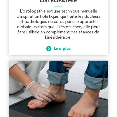
OSTÉOPATHIE
PRENEZ RDV SUR
L’ostéopathie est une technique manuelle
PRENEZ RDV SUR
d’inspiration holistique, qui traite les douleurs
et pathologies du corps par une approche
globale, systémique. Très efficace, elle peut
être utilisée en complément des séances de
Kinésithérapie
kinésithérapie.
IK Paris 7 Saint Germain
Lire plus
199 Bd Saint-Germain 75007 Paris
199 Bd Saint-Germain 75007 Paris
01 43 25 10 20
PRENEZ RDV SUR
PRENEZ RDV SUR
Kinésithérapie
IK Bois Colombes – 92