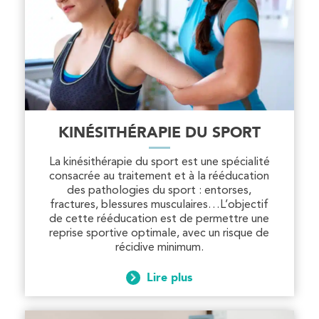
Kinésithérapie
Koss Paris 8 – Haussmann
74 Bd Haussmann 75008 Paris
74 Bd Haussmann 75008 Paris
01 44 71 93 74
PRENEZ RDV SUR
PRENEZ RDV SUR
KINÉSITHÉRAPIE DU SPORT
La kinésithérapie du sport est une spécialité
consacrée au traitement et à la rééducation
Kinésithérapie
Balnéothérapie
des pathologies du sport : entorses,
fractures, blessures musculaires…L’objectif
IK Morangis – 91
de cette rééducation est de permettre une
reprise sportive optimale, avec un risque de
28 Rue Velpeau 92160 Antony
récidive minimum.
28 Rue Velpeau 92160 Antony
01 64 48 35 84
Lire plus
PRENEZ RDV SUR
PRENEZ RDV SUR