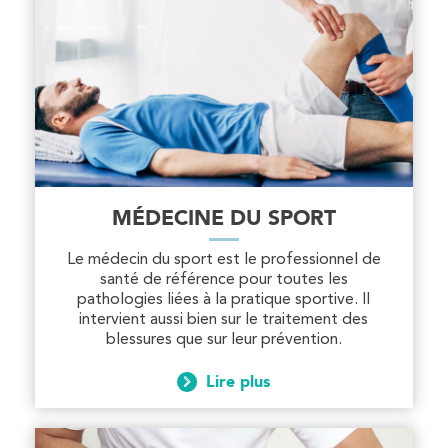
PRENEZ RDV SUR
Kinésithérapie
IK Paris 16 – Trocadéro
8 Avenue de Camoens 75116 Paris
8 Avenue de Camoens 75116 Paris
01 42 15 22 46
MÉDECINE DU SPORT
PRENEZ RDV SUR
Le médecin du sport est le professionnel de
PRENEZ RDV SUR
santé de référence pour toutes les
pathologies liées à la pratique sportive. Il
intervient aussi bien sur le traitement des
blessures que sur leur prévention.
Kinésithérapie
IK Paris 15 – Ségur
Lire plus
12 Rue César Franck 75015 Paris
12 Rue César Franck 75015 Paris
01 43 31 00 33