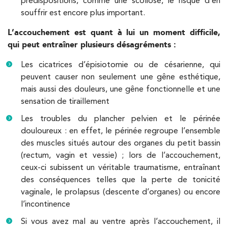
prédispositions, comme une scoliose, le risque d’en
souffrir est encore plus important.
Kinésithérapie
IK Boulogne – 92
L’accouchement est quant à lui un moment difficile,
qui peut entraîner plusieurs désagréments :
3 Av. André Morizet 92100 Boulogne-
Les cicatrices d’épisiotomie ou de césarienne, qui
Billancourt
peuvent causer non seulement une gêne esthétique,
3 Av. André Morizet 92100 Boulogne-Billancourt
01 48 25 34 79
mais aussi des douleurs, une gêne fonctionnelle et une
sensation de tiraillement
PRENEZ RDV SUR
Les troubles du plancher pelvien et le périnée
PRENEZ RDV SUR
douloureux : en effet, le périnée regroupe l’ensemble
des muscles situés autour des organes du petit bassin
(rectum, vagin et vessie) ; lors de l’accouchement,
Kinésithérapie
Balnéothérapie
ceux-ci subissent un véritable traumatisme, entraînant
IK Paris 17 – Villiers
des conséquences telles que la perte de tonicité
vaginale, le prolapsus (descente d’organes) ou encore
68 Av. de Villiers 75017 Paris
l’incontinence
68 Av. de Villiers 75017 Paris
01 44 90 90 40
Si vous avez mal au ventre après l’accouchement, il