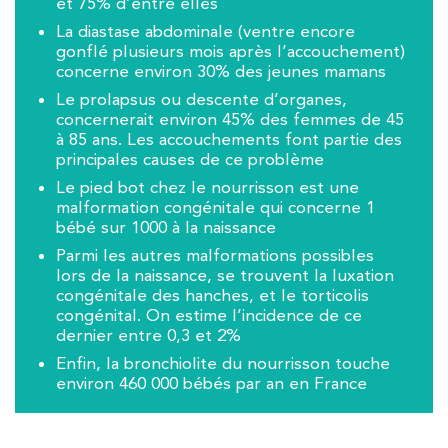
01 43 50 05 24
et 75% d’entre elles
La diastase abdominale (ventre encore
gonflé plusieurs mois après l’accouchement)
PRENEZ RDV SUR
concerne environ 30% des jeunes mamans
PRENEZ RDV SUR
Le prolapsus ou descente d’organes,
concernerait environ 45% des femmes de 45
à 85 ans. Les accouchements font partie des
Kinésithérapie
principales causes de ce problème
IK Paris 16 – Trocadéro
Le pied bot chez le nourrisson est une
malformation congénitale qui concerne 1
8 Avenue de Camoens 75116 Paris
bébé sur 1000 à la naissance
Parmi les autres malformations possibles
8 Avenue de Camoens 75116 Paris
01 42 15 22 46
lors de la naissance, se trouvent la luxation
congénitale des hanches, et le torticolis
congénital. On estime l’incidence de ce
PRENEZ RDV SUR
PRENEZ RDV SUR
dernier entre 0,3 et 2%
Enfin, la bronchiolite du nourrisson touche
environ 460 000 bébés par an en France
Kinésithérapie
IK Paris 15 – Ségur