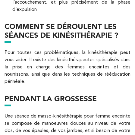
l’accouchement, et plus précisément de la phase
5 Rue Monge 92170 Vanves
d’expulsion
5 Rue Monge 92170 Vanves
01 46 44 33 92
COMMENT SE DÉROULENT LES
PRENEZ RDV SUR
SÉANCES DE KINÉSITHÉRAPIE ?
PRENEZ RDV SUR
Pour toutes ces problématiques, la kinésithérapie peut
vous aider. Il existe des kinésithérapeutes spécialisés dans
Kinésithérapie
la prise en charge des femmes enceintes et des
IK Paris 7 Saint Germain
nourrissons, ainsi que dans les techniques de rééducation
199 Bd Saint-Germain 75007 Paris
périnéale.
199 Bd Saint-Germain 75007 Paris
01 43 25 10 20
PENDANT LA GROSSESSE
PRENEZ RDV SUR
PRENEZ RDV SUR
Une séance de masso-kinésithérapie pour femme enceinte
se compose de manoeuvres douces au niveau de votre
dos, de vos épaules, de vos jambes, et si besoin de votre