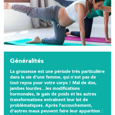
Généralités
La grossesse est une période très particulière
dans la vie d’une femme, qui n’est pas de
tout repos pour votre corps ! Mal de dos,
jambes lourdes…les modifications
hormonales, le gain de poids et les autres
transformations entraînent leur lot de
problématiques. Après l’accouchement,
d’autres maux peuvent faire leur apparition :