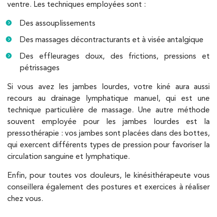
ventre. Les techniques employées sont :
Kinésithérapie
IK Bois Colombes – 92
Des assouplissements
1 Rue Mertens 92600 Bois-Colombes
Des massages décontracturants et à visée antalgique
1 Rue Mertens 92600 Bois-Colombes
01 43 50 50 81
Des effleurages doux, des frictions, pressions et
pétrissages
PRENEZ RDV SUR
Si vous avez les jambes lourdes, votre kiné aura aussi
PRENEZ RDV SUR
recours au drainage lymphatique manuel, qui est une
technique particulière de massage. Une autre méthode
souvent employée pour les jambes lourdes est la
Kinésithérapie
pressothérapie : vos jambes sont placées dans des bottes,
IK Olympe Sante Antony – 92
qui exercent différents types de pression pour favoriser la
circulation sanguine et lymphatique.
28 Rue Velpeau 92160 Antony
Enfin, pour toutes vos douleurs, le kinésithérapeute vous
28 Rue Velpeau 92160 Antony
01 76 21 71 41
conseillera également des postures et exercices à réaliser
chez vous.
PRENEZ RDV SUR
PRENEZ RDV SUR