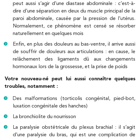
peut aussi s’agir d’une diastase abdominale : c’est-à-
dire d’une séparation en deux du muscle principal de la
PRENEZ RDV SUR
PRENEZ RDV SUR
paroi abdominale, causée par la pression de l’utérus.
Normalement, ce phénomène est censé se résorber
naturellement en quelques mois
Kinésithérapie
Enfin, en plus des douleurs au bas-ventre, il arrive aussi
IK Paris 8 – Saint Lazare
de souffrir de douleurs aux articulations : en cause, le
relâchement des ligaments dû aux changements
20 Rue de la Pépinière 75008 Paris
hormonaux lors de la grossesse, et la prise de poids
20 Rue de la Pépinière 75008 Paris
01 55 06 05 07
Votre nouveau-né peut lui aussi connaître quelques
troubles, notamment :
PRENEZ RDV SUR
PRENEZ RDV SUR
Des malformations (torticolis congénital, pied-bot,
luxation congénitale des hanches)
La bronchiolite du nourrisson
Kinésithérapie
Balnéothérapie
La paralysie obstétricale du plexus brachial : il s’agit
IK Vanves – 92
d’une paralysie du bras, qui est une complication de