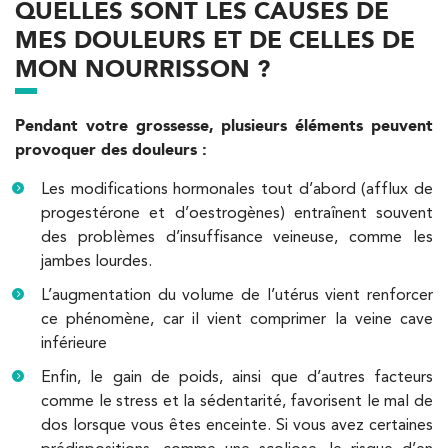
QUELLES SONT LES CAUSES DE
MES DOULEURS ET DE CELLES DE
12 Rue César Franck 75015 Paris
MON NOURRISSON ?
12 Rue César Franck 75015 Paris
01 43 31 00 33
Pendant votre grossesse, plusieurs éléments peuvent
PRENEZ RDV SUR
PRENEZ RDV SUR
provoquer des douleurs :
Les modifications hormonales tout d’abord (afflux de
progestérone et d’oestrogènes) entraînent souvent
Kinésithérapie
des problèmes d’insuffisance veineuse, comme les
IK Paris 6 – Cassette
jambes lourdes.
1 Rue Cassette 75006 Paris
L’augmentation du volume de l’utérus vient renforcer
ce phénomène, car il vient comprimer la veine cave
1 Rue Cassette 75006 Paris
01 42 84 06 95
inférieure
Enfin, le gain de poids, ainsi que d’autres facteurs
PRENEZ RDV SUR
comme le stress et la sédentarité, favorisent le mal de
PRENEZ RDV SUR
dos lorsque vous êtes enceinte. Si vous avez certaines