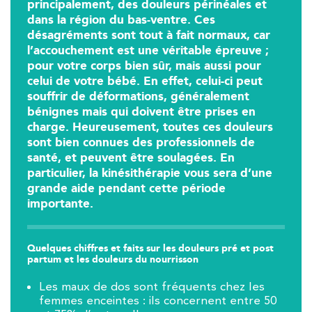
principalement, des douleurs périnéales et
dans la région du bas-ventre. Ces
désagréments sont tout à fait normaux, car
Trouvez votre cabinet de
l’accouchement est une véritable épreuve ;
kinésithérapie IK
pour votre corps bien sûr, mais aussi pour
celui de votre bébé. En effet, celui-ci peut
Entrez votre adresse afin de trouver le cabinet IK la plus
souffrir de déformations, généralement
proche de chez vous :
bénignes mais qui doivent être prises en
charge. Heureusement, toutes ces douleurs
sont bien connues des professionnels de
santé, et peuvent être soulagées. En
Filtrer les
cabinets avec balnéothérapie
particulier, la kinésithérapie vous sera d’une
grande aide pendant cette période
importante.
Kinésithérapie
Balnéothérapie
IK Châtenay-Malabry – 92
Quelques chiffres et faits sur les douleurs pré et post
partum et les douleurs du nourrisson
380 Av. de la Division Leclerc 92290
Les maux de dos sont fréquents chez les
Châtenay-Malabry
femmes enceintes : ils concernent entre 50
380 Av. de la Division Leclerc 92290 Châtenay-Ma