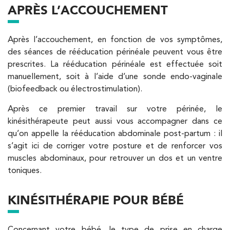
APRÈS L’ACCOUCHEMENT
Après l’accouchement, en fonction de vos symptômes,
Kinésithérapie
des séances de rééducation périnéale peuvent vous être
Koss Paris 8 – Haussmann
prescrites. La rééducation périnéale est effectuée soit
74 Bd Haussmann 75008 Paris
manuellement, soit à l’aide d’une sonde endo-vaginale
APPELEZ UN INSTITUT IK
(biofeedback ou électrostimulation).
74 Bd Haussmann 75008 Paris
01 44 71 93 74
APPELEZ UN INSTITUT IK
Après ce premier travail sur votre périnée, le
kinésithérapeute peut aussi vous accompagner dans ce
PRENEZ RDV SUR
PRENEZ RDV SUR
qu’on appelle la rééducation abdominale post-partum : il
s’agit ici de corriger votre posture et de renforcer vos
muscles abdominaux, pour retrouver un dos et un ventre
toniques.
Kinésithérapie
Balnéothérapie
IK Morangis – 91
KINÉSITHÉRAPIE POUR BÉBÉ
28 Rue Velpeau 92160 Antony
28 Rue Velpeau 92160 Antony
01 64 48 35 84
Concernant votre bébé, le type de prise en charge