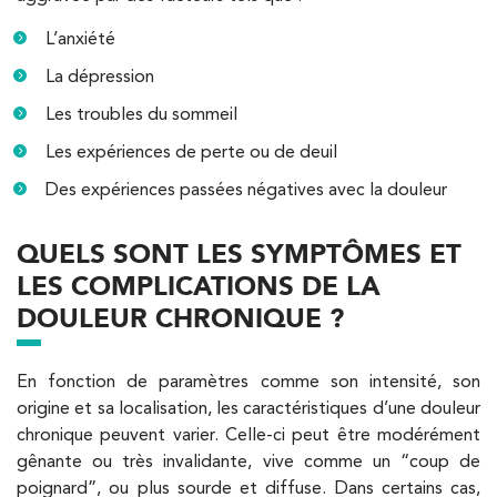
L’anxiété
Kinésithérapie
La dépression
IK Paris 8 – Saint Lazare
Les troubles du sommeil
20 Rue de la Pépinière 75008 Paris
Les expériences de perte ou de deuil
20 Rue de la Pépinière 75008 Paris
01 55 06 05 07
Des expériences passées négatives avec la douleur
QUELS SONT LES SYMPTÔMES ET
PRENEZ RDV SUR
PRENEZ RDV SUR
LES COMPLICATIONS DE LA
DOULEUR CHRONIQUE ?
Kinésithérapie
Balnéothérapie
En fonction de paramètres comme son intensité, son
IK Vanves – 92
origine et sa localisation, les caractéristiques d’une douleur
chronique peuvent varier. Celle-ci peut être modérément
5 Rue Monge 92170 Vanves
gênante ou très invalidante, vive comme un “coup de
5 Rue Monge 92170 Vanves
01 46 44 33 92
poignard”, ou plus sourde et diffuse. Dans certains cas,