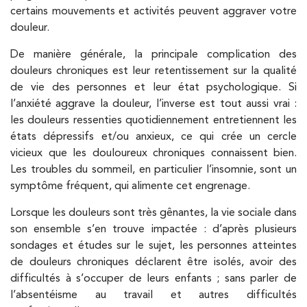
certains mouvements et activités peuvent aggraver votre
PRENEZ RDV SUR
douleur.
PRENEZ RDV SUR
De manière générale, la principale complication des
douleurs chroniques est leur retentissement sur la qualité
de vie des personnes et leur état psychologique. Si
Kinésithérapie
l’anxiété aggrave la douleur, l’inverse est tout aussi vrai :
IK Paris 7 Saint Germain
les douleurs ressenties quotidiennement entretiennent les
états dépressifs et/ou anxieux, ce qui crée un cercle
199 Bd Saint-Germain 75007 Paris
vicieux que les douloureux chroniques connaissent bien.
199 Bd Saint-Germain 75007 Paris
01 43 25 10 20
Les troubles du sommeil, en particulier l’insomnie, sont un
symptôme fréquent, qui alimente cet engrenage.
PRENEZ RDV SUR
Lorsque les douleurs sont très gênantes, la vie sociale dans
PRENEZ RDV SUR
son ensemble s’en trouve impactée : d’après plusieurs
sondages et études sur le sujet, les personnes atteintes
de douleurs chroniques déclarent être isolés, avoir des
Kinésithérapie
difficultés à s’occuper de leurs enfants ; sans parler de
IK Bois Colombes – 92
l’absentéisme au travail et autres difficultés