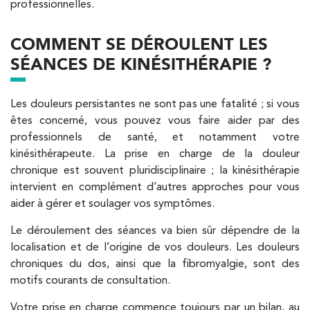
professionnelles.
1 Rue Mertens 92600 Bois-Colombes
1 Rue Mertens 92600 Bois-Colombes
01 43 50 50 81
COMMENT SE DÉROULENT LES
SÉANCES DE KINÉSITHÉRAPIE ?
PRENEZ RDV SUR
PRENEZ RDV SUR
Les douleurs persistantes ne sont pas une fatalité ; si vous
êtes concerné, vous pouvez vous faire aider par des
professionnels de santé, et notamment votre
Kinésithérapie
kinésithérapeute. La prise en charge de la douleur
IK Olympe Sante Antony – 92
chronique est souvent pluridisciplinaire ; la kinésithérapie
intervient en complément d’autres approches pour vous
28 Rue Velpeau 92160 Antony
aider à gérer et soulager vos symptômes.
28 Rue Velpeau 92160 Antony
01 76 21 71 41
APPELEZ UN INSTITUT IK
Le déroulement des séances va bien sûr dépendre de la
APPELEZ UN INSTITUT IK
localisation et de l’origine de vos douleurs. Les douleurs
PRENEZ RDV SUR
PRENEZ RDV SUR
chroniques du dos, ainsi que la fibromyalgie, sont des
motifs courants de consultation.
Votre prise en charge commence toujours par un bilan, au