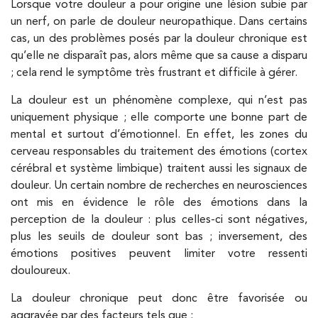
Lorsque votre douleur a pour origine une lésion subie par
un nerf, on parle de douleur neuropathique. Dans certains
3 Av. André Morizet 92100 Boulogne-
cas, un des problèmes posés par la douleur chronique est
Billancourt
qu’elle ne disparaît pas, alors même que sa cause a disparu
3 Av. André Morizet 92100 Boulogne-Billancourt
01 48 25 34 79
; cela rend le symptôme très frustrant et difficile à gérer.
La douleur est un phénomène complexe, qui n’est pas
PRENEZ RDV SUR
uniquement physique ; elle comporte une bonne part de
PRENEZ RDV SUR
mental et surtout d’émotionnel. En effet, les zones du
cerveau responsables du traitement des émotions (cortex
cérébral et système limbique) traitent aussi les signaux de
Kinésithérapie
Balnéothérapie
douleur. Un certain nombre de recherches en neurosciences
ont mis en évidence le rôle des émotions dans la
IK Paris 17 – Villiers
perception de la douleur : plus celles-ci sont négatives,
68 Av. de Villiers 75017 Paris
plus les seuils de douleur sont bas ; inversement, des
68 Av. de Villiers 75017 Paris
émotions positives peuvent limiter votre ressenti
01 44 90 90 40
douloureux.
PRENEZ RDV SUR
La douleur chronique peut donc être favorisée ou
PRENEZ RDV SUR
aggravée par des facteurs tels que :