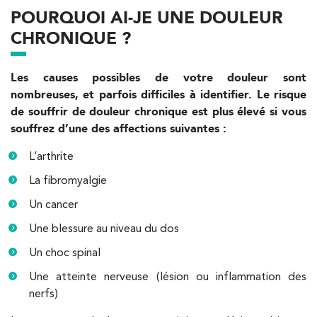
12 Rue César Franck 75015 Paris
01 43 31 00 33
POURQUOI AI-JE UNE DOULEUR
CHRONIQUE ?
PRENEZ RDV SUR
PRENEZ RDV SUR
Les causes possibles de votre douleur sont
nombreuses, et parfois difficiles à identifier. Le risque
de souffrir de douleur chronique est plus élevé si vous
Kinésithérapie
souffrez d’une des affections suivantes :
IK Paris 6 – Cassette
L’arthrite
1 Rue Cassette 75006 Paris
La fibromyalgie
1 Rue Cassette 75006 Paris
01 42 84 06 95
Un cancer
PRENEZ RDV SUR
Une blessure au niveau du dos
PRENEZ RDV SUR
Un choc spinal
Une atteinte nerveuse (lésion ou inflammation des
nerfs)
Kinésithérapie
IK Boulogne – 92