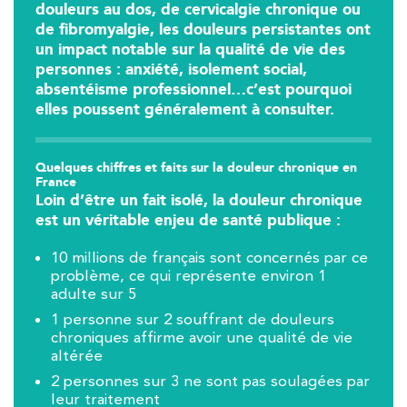
douleurs au dos, de cervicalgie chronique ou
kinésithérapie IK
de fibromyalgie, les douleurs persistantes ont
un impact notable sur la qualité de vie des
Entrez votre adresse afin de trouver le cabinet IK la plus
personnes : anxiété, isolement social,
proche de chez vous :
absentéisme professionnel…c’est pourquoi
elles poussent généralement à consulter.
Filtrer les
cabinets avec balnéothérapie
Quelques chiffres et faits sur la douleur chronique en
France
Loin d’être un fait isolé, la douleur chronique
est un véritable enjeu de santé publique :
Kinésithérapie
Balnéothérapie
IK Châtenay-Malabry – 92
10 millions de français sont concernés par ce
problème, ce qui représente environ 1
380 Av. de la Division Leclerc 92290
adulte sur 5
1 personne sur 2 souffrant de douleurs
Châtenay-Malabry
chroniques affirme avoir une qualité de vie
380 Av. de la Division Leclerc 92290 Châtenay-Ma
01 43 50 05 24
altérée
2 personnes sur 3 ne sont pas soulagées par
leur traitement
PRENEZ RDV SUR