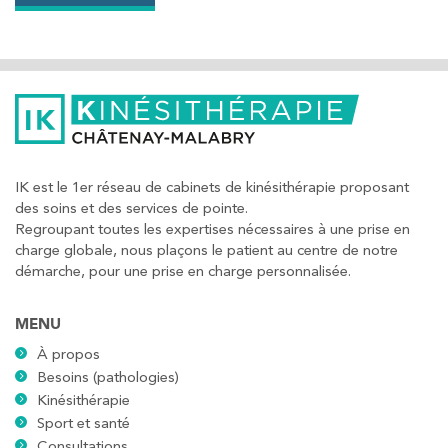
Kinésithérapie
IK Bois Colombes – 92
1 Rue Mertens 92600 Bois-Colombes
1 Rue Mertens 92600 Bois-Colombes
01 43 50 50 81
PRENEZ RDV SUR
PRENEZ RDV SUR
IK est le 1er réseau de cabinets de kinésithérapie proposant
des soins et des services de pointe.
Regroupant toutes les expertises nécessaires à une prise en
charge globale, nous plaçons le patient au centre de notre
Kinésithérapie
démarche, pour une prise en charge personnalisée.
IK Olympe Sante Antony – 92
MENU
28 Rue Velpeau 92160 Antony
À propos
28 Rue Velpeau 92160 Antony
01 76 21 71 41
Besoins (pathologies)
Kinésithérapie
Sport et santé
PRENEZ RDV SUR
PRENEZ RDV SUR
Consultations