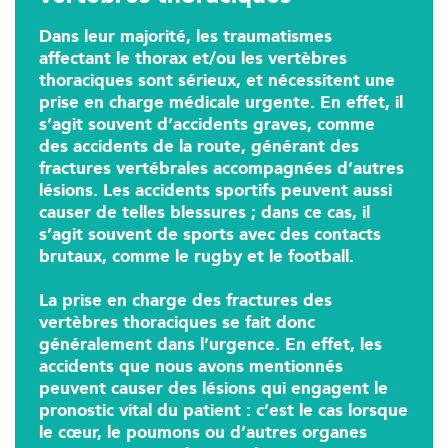
01 43 50 05 24
Dans leur majorité, les traumatismes
affectant le thorax et/ou les vertèbres
PRENEZ RDV SUR
PRENEZ RDV SUR
thoraciques sont sérieux, et nécessitent une
prise en charge médicale urgente. En effet, il
s’agit souvent d’accidents graves, comme
des accidents de la route, générant des
Kinésithérapie
fractures vertébrales accompagnées d’autres
IK Paris 16 – Trocadéro
lésions. Les accidents sportifs peuvent aussi
causer de telles blessures ; dans ce cas, il
8 Avenue de Camoens 75116 Paris
s’agit souvent de sports avec des contacts
8 Avenue de Camoens 75116 Paris
brutaux, comme le rugby et le football.
01 42 15 22 46
La prise en charge des fractures des
PRENEZ RDV SUR
vertèbres thoraciques se fait donc
PRENEZ RDV SUR
généralement dans l’urgence. En effet, les
accidents que nous avons mentionnés
peuvent causer des lésions qui engagent le
pronostic vital du patient : c’est le cas lorsque
Kinésithérapie
le cœur, le poumons ou d’autres organes
IK Paris 15 – Ségur