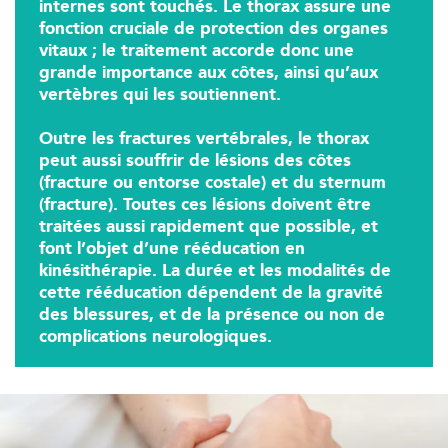
internes sont touchés. Le thorax assure une
fonction cruciale de protection des organes
12 Rue César Franck 75015 Paris
vitaux ; le traitement accorde donc une
12 Rue César Franck 75015 Paris
01 43 31 00 33
grande importance aux côtes, ainsi qu’aux
vertèbres qui les soutiennent.
PRENEZ RDV SUR
Outre les fractures vertébrales, le thorax
PRENEZ RDV SUR
peut aussi souffrir de lésions des côtes
(fracture ou entorse costale) et du sternum
(fracture). Toutes ces lésions doivent être
Kinésithérapie
traitées aussi rapidement que possible, et
font l’objet d’une rééducation en
IK Paris 6 – Cassette
kinésithérapie. La durée et les modalités de
cette rééducation dépendent de la gravité
1 Rue Cassette 75006 Paris
des blessures, et de la présence ou non de
1 Rue Cassette 75006 Paris
01 42 84 06 95
complications neurologiques.
PRENEZ RDV SUR
PRENEZ RDV SUR