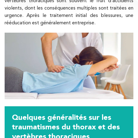
vertèbres thoraciques sont souvent le fruit d’accidents
violents, dont les conséquences multiples sont traitées en
urgence. Après le traitement initial des blessures, une
Trouvez votre cabinet de
rééducation est généralement entreprise.
kinésithérapie IK
Entrez votre adresse afin de trouver le cabinet IK la plus
proche de chez vous :
Filtrer les
cabinets avec balnéothérapie
Kinésithérapie
Balnéothérapie
IK Châtenay-Malabry – 92
Quelques généralités sur les
380 Av. de la Division Leclerc 92290
traumatismes du thorax et des
Châtenay-Malabry
vertèbres thoraciques
380 Av. de la Division Leclerc 92290 Châtenay-Ma