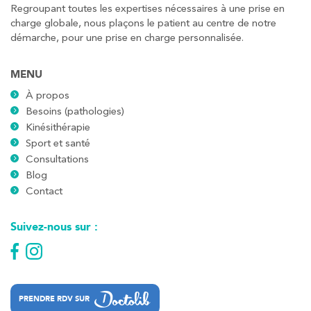
PRENEZ RDV SUR
Regroupant toutes les expertises nécessaires à une prise en
PRENEZ RDV SUR
charge globale, nous plaçons le patient au centre de notre
démarche, pour une prise en charge personnalisée.
Kinésithérapie
MENU
Koss Paris 8 – Haussmann
À propos
Besoins (pathologies)
74 Bd Haussmann 75008 Paris
Kinésithérapie
74 Bd Haussmann 75008 Paris
01 44 71 93 74
Sport et santé
Consultations
Blog
PRENEZ RDV SUR
Contact
PRENEZ RDV SUR
Suivez-nous sur :
Kinésithérapie
Balnéothérapie
IK Morangis – 91
28 Rue Velpeau 92160 Antony
PRENDRE RDV SUR
PRENDRE RDV SUR