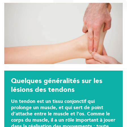
Trouvez votre cabinet de
kinésithérapie IK
Entrez votre adresse afin de trouver le cabinet IK la plus
proche de chez vous :
Filtrer les
cabinets avec balnéothérapie
Quelques généralités sur les
lésions des tendons
Kinésithérapie
Balnéothérapie
Un tendon est un tissu conjonctif qui
IK Châtenay-Malabry – 92
prolonge un muscle, et qui sert de point
d’attache entre le muscle et l’os. Comme le
380 Av. de la Division Leclerc 92290
corps du muscle, il a un rôle important à jouer
Châtenay-Malabry
dans la réalisation des mouvements ; toute