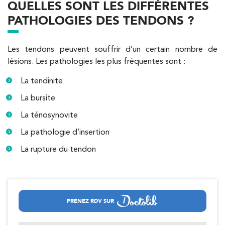
01 44 90 90 40
QUELLES SONT LES DIFFÉRENTES
PATHOLOGIES DES TENDONS ?
APPELEZ UN INSTITUT IK
PRENEZ RDV SUR
APPELEZ UN INSTITUT IK
PRENEZ RDV SUR
Les tendons peuvent souffrir d’un certain nombre de
lésions. Les pathologies les plus fréquentes sont :
Kinésithérapie
La tendinite
IK Paris 8 – Saint Lazare
La bursite
20 Rue de la Pépinière 75008 Paris
La ténosynovite
20 Rue de la Pépinière 75008 Paris
01 55 06 05 07
La pathologie d’insertion
La rupture du tendon
PRENEZ RDV SUR
PRENEZ RDV SUR
PRENEZ RDV SUR
Kinésithérapie
Balnéothérapie
PRENEZ RDV SUR
IK Vanves – 92