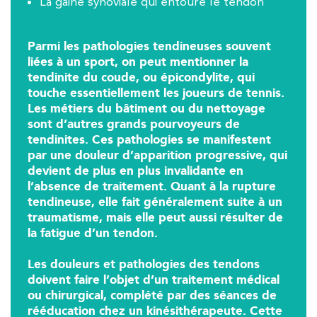
La gaine synoviale qui entoure le tendon
IK Paris 15 – Ségur
12 Rue César Franck 75015 Paris
Parmi les pathologies tendineuses souvent
liées à un sport, on peut mentionner la
12 Rue César Franck 75015 Paris
01 43 31 00 33
tendinite du coude, ou épicondylite, qui
touche essentiellement les joueurs de tennis.
Les métiers du bâtiment ou du nettoyage
PRENEZ RDV SUR
PRENEZ RDV SUR
sont d’autres grands pourvoyeurs de
tendinites. Ces pathologies se manifestent
par une douleur d’apparition progressive, qui
devient de plus en plus invalidante en
Kinésithérapie
l’absence de traitement. Quant à la rupture
IK Paris 6 – Cassette
tendineuse, elle fait généralement suite à un
traumatisme, mais elle peut aussi résulter de
1 Rue Cassette 75006 Paris
la fatigue d’un tendon.
1 Rue Cassette 75006 Paris
01 42 84 06 95
Les douleurs et pathologies des tendons
doivent faire l’objet d’un traitement médical
PRENEZ RDV SUR
ou chirurgical, complété par des séances de
PRENEZ RDV SUR
rééducation chez un kinésithérapeute. Cette