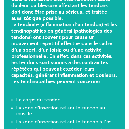
douleur ou blessure affectant les tendons
380 Av. de la Division Leclerc 92290 Châtenay-Ma
01 43 50 05 24
doit donc être prise au sérieux, et traitée
aussi tôt que possible.
La tendinite (inflammation d’un tendon) et les
PRENEZ RDV SUR
PRENEZ RDV SUR
tendinopathies en général (pathologies des
tendons) ont souvent pour cause un
mouvement répétitif effectué dans le cadre
d’un sport, d’un loisir, ou d’une activité
Kinésithérapie
professionnelle. En effet, dans ces activités,
IK Paris 16 – Trocadéro
les tendons sont soumis à des contraintes
répétées qui peuvent excéder leurs
8 Avenue de Camoens 75116 Paris
capacités, générant inflammation et douleurs.
8 Avenue de Camoens 75116 Paris
Les tendinopathies peuvent concerner :
01 42 15 22 46
PRENEZ RDV SUR
Le corps du tendon
PRENEZ RDV SUR
La zone d’insertion reliant le tendon au
muscle
La zone d’insertion reliant le tendon à l’os
Kinésithérapie