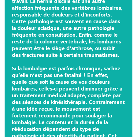
travail. La hernie discale est une autre
affection fréquente des vertèbres lombaires,
IK Paris 15 – Ségur
responsable de douleurs et d’inconforts.
12 Rue César Franck 75015 Paris
Cette pathologie est souvent en cause dans
la douleur sciatique, une autre pathologie
12 Rue César Franck 75015 Paris
01 43 31 00 33
fréquente en consultation. Enfin, comme le
reste de la colonne vertébrale, les lombaires
peuvent être le siège d’arthrose, ou subir
PRENEZ RDV SUR
PRENEZ RDV SUR
des fractures suite à certains traumatismes.
Si la lombalgie est parfois chronique, sachez
qu’elle n’est pas une fatalité ! En effet,
Kinésithérapie
quelle que soit la cause de vos douleurs
IK Paris 6 – Cassette
lombaires, celles-ci peuvent diminuer grâce à
un traitement médical adapté, complété par
1 Rue Cassette 75006 Paris
des séances de kinésithérapie. Contrairement
1 Rue Cassette 75006 Paris
à une idée reçue, le mouvement est
01 42 84 06 95
fortement recommandé pour soulager la
lombalgie. Le contenu et la durée de la
PRENEZ RDV SUR
rééducation dépendent du type de
PRENEZ RDV SUR
pathologie et des objectifs du patient. Cet