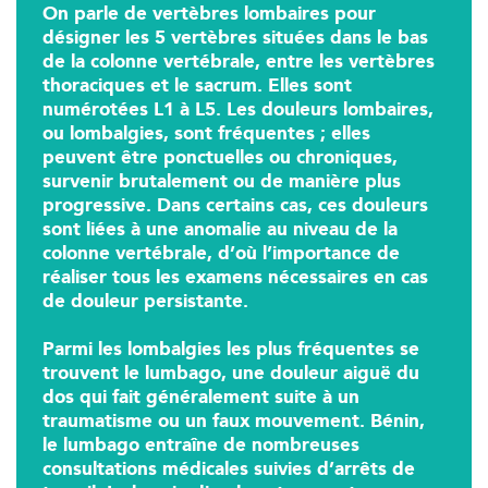
On parle de vertèbres lombaires pour
380 Av. de la Division Leclerc 92290 Châtenay-Ma
01 43 50 05 24
désigner les 5 vertèbres situées dans le bas
de la colonne vertébrale, entre les vertèbres
thoraciques et le sacrum. Elles sont
PRENEZ RDV SUR
numérotées L1 à L5. Les douleurs lombaires,
PRENEZ RDV SUR
ou lombalgies, sont fréquentes ; elles
peuvent être ponctuelles ou chroniques,
survenir brutalement ou de manière plus
Kinésithérapie
progressive. Dans certains cas, ces douleurs
sont liées à une anomalie au niveau de la
IK Paris 16 – Trocadéro
colonne vertébrale, d’où l’importance de
réaliser tous les examens nécessaires en cas
8 Avenue de Camoens 75116 Paris
de douleur persistante.
8 Avenue de Camoens 75116 Paris
01 42 15 22 46
Parmi les lombalgies les plus fréquentes se
trouvent le lumbago, une douleur aiguë du
PRENEZ RDV SUR
dos qui fait généralement suite à un
PRENEZ RDV SUR
traumatisme ou un faux mouvement. Bénin,
le lumbago entraîne de nombreuses
consultations médicales suivies d’arrêts de
Kinésithérapie