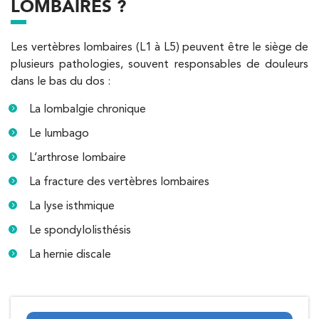
68 Av. de Villiers 75017 Paris
LOMBAIRES ?
01 44 90 90 40
Les vertèbres lombaires (L1 à L5) peuvent être le siège de
PRENEZ RDV SUR
APPELEZ UN INSTITUT IK
PRENEZ RDV SUR
plusieurs pathologies, souvent responsables de douleurs
APPELEZ UN INSTITUT IK
dans le bas du dos :
La lombalgie chronique
Kinésithérapie
Le lumbago
IK Paris 8 – Saint Lazare
L’arthrose lombaire
20 Rue de la Pépinière 75008 Paris
La fracture des vertèbres lombaires
20 Rue de la Pépinière 75008 Paris
01 55 06 05 07
La lyse isthmique
Le spondylolisthésis
PRENEZ RDV SUR
PRENEZ RDV SUR
La hernie discale
Kinésithérapie
Balnéothérapie