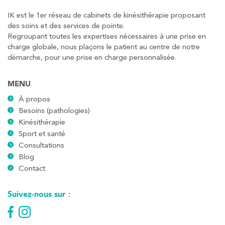
PRENEZ RDV SUR
PRENEZ RDV SUR
IK est le 1er réseau de cabinets de kinésithérapie proposant
des soins et des services de pointe.
Regroupant toutes les expertises nécessaires à une prise en
charge globale, nous plaçons le patient au centre de notre
Kinésithérapie
démarche, pour une prise en charge personnalisée.
Koss Paris 8 – Haussmann
MENU
74 Bd Haussmann 75008 Paris
À propos
74 Bd Haussmann 75008 Paris
01 44 71 93 74
Besoins (pathologies)
Kinésithérapie
Sport et santé
PRENEZ RDV SUR
PRENEZ RDV SUR
Consultations
Blog
Contact
Kinésithérapie
Balnéothérapie
Suivez-nous sur :
IK Morangis – 91
28 Rue Velpeau 92160 Antony