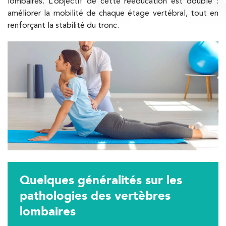
lombaires. L’objectif de cette rééducation est double :
améliorer la mobilité de chaque étage vertébral, tout en
renforçant la stabilité du tronc.
Trouvez votre cabinet de
kinésithérapie IK
Entrez votre adresse afin de trouver le cabinet IK la plus
proche de chez vous :
Filtrer les
cabinets avec balnéothérapie
Kinésithérapie
Balnéothérapie
Quelques généralités sur les
IK Châtenay-Malabry – 92
pathologies des vertèbres
lombaires
380 Av. de la Division Leclerc 92290
Châtenay-Malabry