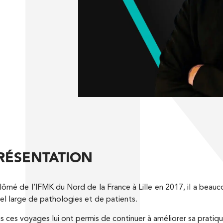
TROUBLES DE LA FEMME ENCEINTE
ART
MASSAGES ET EXERCICES
Kinésithérapie
Balnéothérapie
THÉRAPIE MANUELLE
LES TROUBLES NEUROLOGIQUES
LES 
ORTHOPÉDIQUE / TMO
nay-Malabry
DOULEUR CHRONIQUE
LES
KINÉSITHÉRAPIE ESTHÉTIQUE
Kinésithérapie
RÉSENTATION
lômé de l’IFMK du Nord de la France à Lille en 2017, il a beauc
el large de pathologies et de patients.
s ces voyages lui ont permis de continuer à améliorer sa pratiqu