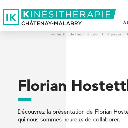
À 
Institut de kinésithérapie
I
À propos
L
P
D
Trouvez votre cabinet de
V
kinésithérapie IK
Florian Hostett
Entrez votre adresse afin de trouver le cabinet IK la plus proc
T
Découvrez la présentation de Florian Hoste
Filtrer les
cabinets avec balnéothérapie
qui nous sommes heureux de collaborer.