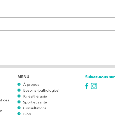
Kinésithérapie
Kinésithérapie
MENU
Suivez-nous sur
Balnéothérapie
À propos
Besoins (pathologies)
Kinésithérapie
nt des
Sport et santé
Consultations
en
Blog