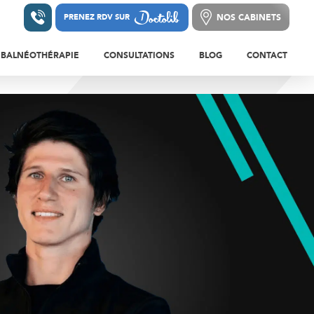
NOS CABINETS
PRENEZ RDV SUR
PRENEZ RDV SUR
NOS CABINETS
BALNÉOTHÉRAPIE
CONSULTATIONS
BLOG
CONTACT
LEURS ET BLESSURES DE LA HANCHE ET
S
BALNÉOTHÉRAPIE EN
CONSULTATIONS DE
A CUISSE
KINÉSITHÉRAPIE
MÉDECINE DU SPORT
LEURS ET BLESSURES DU GENOU ET DE LA
BE
RÉÉDUCATION EN PISCINE
CONSULTATION DE
RHUMATOLOGIE
EURS ET BLESSURES DE LA CHEVILLE ET
PIED
CONSULTATIONS DE
PÉDICURIE/PODOLOGIE
LEURS DE L’ÉPAULE
CONSULTATION DE CHIRURGIE
LEURS DU BRAS, DU COUDE ET DE
ORTHOPÉDIQUE
ANT-BRAS
LEURS DU POIGNET, DE LA MAIN ET DES
OSTÉOPATHIE ADULTE
GTS