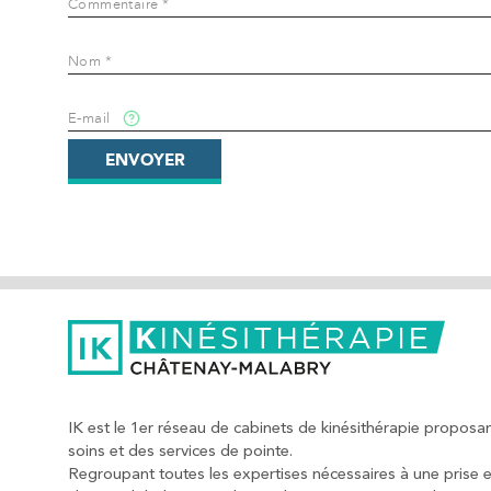
Commentaire *
IK Paris 8 – Saint Lazare
Nom *
20 Rue de la Pépinière 75008 Paris
20 Rue de la Pépinière 75008 Paris
01 55 06 05 07
E-mail
ENVOYER
PRENEZ RDV SUR
PRENEZ RDV SUR
IK Vanves – 92
5 Rue Monge 92170 Vanves
5 Rue Monge 92170 Vanves
01 46 44 33 92
PRENEZ RDV SUR
IK est le 1er réseau de cabinets de kinésithérapie proposa
PRENEZ RDV SUR
soins et des services de pointe.
Regroupant toutes les expertises nécessaires à une prise 