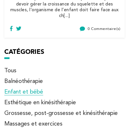
devoir gérer la croissance du squelette et des
5 Rue Monge 92170 Vanves
muscles, l’organisme de l’enfant doit faire face aux
ch[...]
5 Rue Monge 92170 Vanves
01 46 44 33 92
0 Commentaire(s)
PRENEZ RDV SUR
PRENEZ RDV SUR
CATÉGORIES
Kinésithérapie
Tous
IK Paris 7 Saint Germain
Balnéothérapie
199 Bd Saint-Germain 75007 Paris
199 Bd Saint-Germain 75007 Paris
Enfant et bébé
01 43 25 10 20
Esthétique en kinésithérapie
PRENEZ RDV SUR
Grossesse, post-grossesse et kinésithérapie
PRENEZ RDV SUR
Massages et exercices