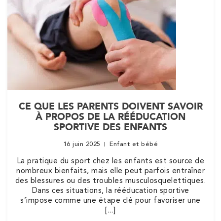
Trouvez votre cabinet de
kinésithérapie IK
Entrez votre adresse afin de trouver le cabinet IK la plus
proche de chez vous :
CE QUE LES PARENTS DOIVENT SAVOIR
À PROPOS DE LA RÉÉDUCATION
SPORTIVE DES ENFANTS
Filtrer les
cabinets avec balnéothérapie
16 juin 2025
Enfant et bébé
La pratique du sport chez les enfants est source de
Kinésithérapie
Balnéothérapie
nombreux bienfaits, mais elle peut parfois entraîner
IK Châtenay-Malabry – 92
des blessures ou des troubles musculosquelettiques.
Dans ces situations, la rééducation sportive
380 Av. de la Division Leclerc 92290
s’impose comme une étape clé pour favoriser une
[...]
Châtenay-Malabry