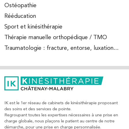
Ostéopathie
Kinésithérapie
Rééducation
IK Bois Colombes – 92
Sport et kinésithérapie
1 Rue Mertens 92600 Bois-Colombes
1 Rue Mertens 92600 Bois-Colombes
Thérapie manuelle orthopédique / TMO
01 43 50 50 81
Traumatologie : fracture, entorse, luxation...
PRENEZ RDV SUR
PRENEZ RDV SUR
Kinésithérapie
IK Olympe Sante Antony – 92
28 Rue Velpeau 92160 Antony
IK est le 1er réseau de cabinets de kinésithérapie proposant
des soins et des services de pointe.
28 Rue Velpeau 92160 Antony
01 76 21 71 41
Regroupant toutes les expertises nécessaires à une prise en
charge globale, nous plaçons le patient au centre de notre
démarche, pour une prise en charge personnalisée.
PRENEZ RDV SUR