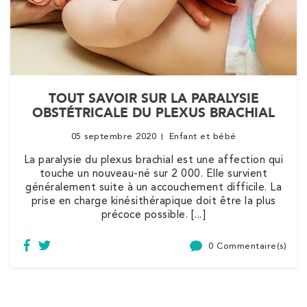
Kinésithérapie
IK Boulogne – 92
3 Av. André Morizet 92100 Boulogne-
TOUT SAVOIR SUR LA PARALYSIE
Billancourt
OBSTÉTRICALE DU PLEXUS BRACHIAL
3 Av. André Morizet 92100 Boulogne-Billancourt
01 48 25 34 79
05 septembre 2020
Enfant et bébé
La paralysie du plexus brachial est une affection qui
PRENEZ RDV SUR
touche un nouveau-né sur 2 000. Elle survient
PRENEZ RDV SUR
généralement suite à un accouchement difficile. La
prise en charge kinésithérapique doit être la plus
précoce possible. [...]
Kinésithérapie
Balnéothérapie
0 Commentaire(s)
IK Paris 17 – Villiers
68 Av. de Villiers 75017 Paris
68 Av. de Villiers 75017 Paris
01 44 90 90 40