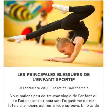
APPELEZ UN INSTITUT IK
APPELEZ UN INSTITUT IK
PRENEZ RDV SUR
PRENEZ RDV SUR
Kinésithérapie
IK Paris 8 – Saint Lazare
20 Rue de la Pépinière 75008 Paris
20 Rue de la Pépinière 75008 Paris
01 55 06 05 07
LES PRINCIPALES BLESSURES DE
PRENEZ RDV SUR
PRENEZ RDV SUR
L’ENFANT SPORTIF
28 septembre 2018
Sport et kinésithérapie
Nous parlons peu de traumatologie de l’enfant ou
Kinésithérapie
Balnéothérapie
de l’adolescent et pourtant l’organisme de ces
IK Vanves – 92
futurs champions est mis à rude épreuve. En plus de