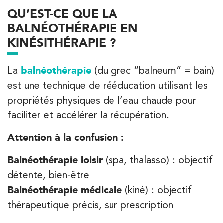
QU’EST-CE QUE LA
BALNÉOTHÉRAPIE EN
KINÉSITHÉRAPIE ?
La
balnéothérapie
(du grec “balneum” = bain)
est une technique de rééducation utilisant les
propriétés physiques de l’eau chaude pour
faciliter et accélérer la récupération.
Attention à la confusion :
Trouvez votre cabinet de
kinésithérapie IK
Balnéothérapie loisir
(spa, thalasso) : objectif
détente, bien-être
Entrez votre adresse afin de trouver le cabinet IK la plus
proche de chez vous :
Balnéothérapie médicale
(kiné) : objectif
thérapeutique précis, sur prescription