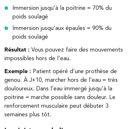
Immersion jusqu’à la poitrine = 70% du
IK Paris 6 – Cassette
poids soulagé
1 Rue Cassette 75006 Paris
Immersion jusqu’aux épaules = 90% du
1 Rue Cassette 75006 Paris
01 42 84 06 95
poids soulagé
PRENEZ RDV SUR
Résultat :
Vous pouvez faire des mouvements
PRENEZ RDV SUR
impossibles hors de l’eau.
Exemple :
Patient opéré d’une prothèse de
Kinésithérapie
genou. À J+10, marcher hors de l’eau = très
IK Boulogne – 92
douloureux. Dans l’eau immergé jusqu’à la
3 Av. André Morizet 92100 Boulogne-
poitrine = marche possible sans douleur. Le
Billancourt
renforcement musculaire peut débuter 3
3 Av. André Morizet 92100 Boulogne-Billancourt
01 48 25 34 79
semaines plus tôt.
PRENEZ RDV SUR