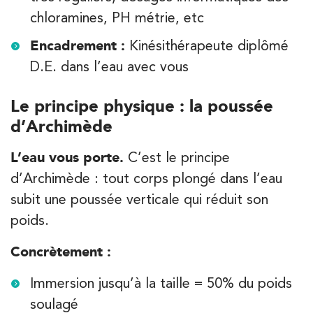
8 Avenue de Camoens 75116 Paris
chloramines, PH métrie, etc
8 Avenue de Camoens 75116 Paris
01 42 15 22 46
Encadrement :
Kinésithérapeute diplômé
D.E. dans l’eau avec vous
PRENEZ RDV SUR
PRENEZ RDV SUR
Le principe physique : la poussée
d’Archimède
Kinésithérapie
IK Paris 15 – Ségur
L’eau vous porte.
C’est le principe
d’Archimède : tout corps plongé dans l’eau
12 Rue César Franck 75015 Paris
subit une poussée verticale qui réduit son
12 Rue César Franck 75015 Paris
01 43 31 00 33
poids.
PRENEZ RDV SUR
Concrètement :
PRENEZ RDV SUR
Immersion jusqu’à la taille = 50% du poids
soulagé
Kinésithérapie