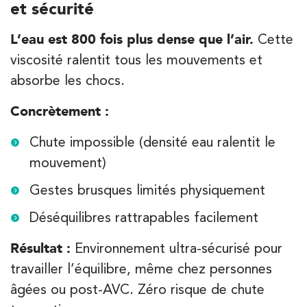
et sécurité
PRENEZ RDV SUR
PRENEZ RDV SUR
L’eau est 800 fois plus dense que l’air.
Cette
viscosité ralentit tous les mouvements et
Kinésithérapie
Balnéothérapie
absorbe les chocs.
IK Morangis – 91
Concrètement :
28 Rue Velpeau 92160 Antony
Chute impossible (densité eau ralentit le
28 Rue Velpeau 92160 Antony
01 64 48 35 84
mouvement)
PRENEZ RDV SUR
Gestes brusques limités physiquement
PRENEZ RDV SUR
Déséquilibres rattrapables facilement
Résultat :
Environnement ultra-sécurisé pour
travailler l’équilibre, même chez personnes
âgées ou post-AVC. Zéro risque de chute