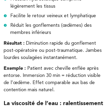
légèrement les tissus
Kinésithérapie
Facilite le retour veineux et lymphatique
IK Olympe Sante Antony – 92
Réduit les gonflements (œdèmes) des
28 Rue Velpeau 92160 Antony
membres inférieurs
28 Rue Velpeau 92160 Antony
01 76 21 71 41
Résultat :
Diminution rapide du gonflement
PRENEZ RDV SUR
post-opératoire ou post-traumatique. Jambes
PRENEZ RDV SUR
lourdes soulagées instantanément.
Exemple :
Patient avec cheville enflée après
Kinésithérapie
entorse. Immersion 30 min = réduction visible
Koss Paris 8 – Haussmann
de l’œdème. Effet comparable aux bas de
74 Bd Haussmann 75008 Paris
contention mais naturel.
74 Bd Haussmann 75008 Paris
01 44 71 93 74
La viscosité de l’eau : ralentissement