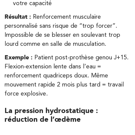
20 Rue de la Pépinière 75008 Paris
votre capacité
01 55 06 05 07
Résultat :
Renforcement musculaire
PRENEZ RDV SUR
personnalisé sans risque de “trop forcer”.
PRENEZ RDV SUR
Impossible de se blesser en soulevant trop
lourd comme en salle de musculation.
Kinésithérapie
Balnéothérapie
Exemple :
Patient post-prothèse genou J+15.
IK Vanves – 92
Flexion-extension lente dans l’eau =
5 Rue Monge 92170 Vanves
renforcement quadriceps doux. Même
5 Rue Monge 92170 Vanves
01 46 44 33 92
mouvement rapide 2 mois plus tard = travail
force explosive.
PRENEZ RDV SUR
PRENEZ RDV SUR
La pression hydrostatique :
réduction de l’œdème
Kinésithérapie