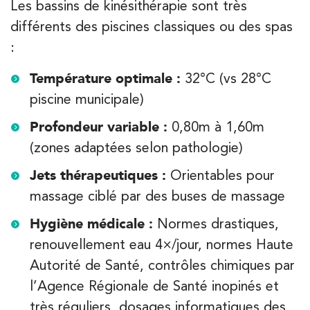
Les bassins de kinésithérapie sont très
Filtrer les
cabinets avec balnéothérapie
différents des piscines classiques ou des spas
:
Kinésithérapie
Balnéothérapie
Température optimale :
32°C (vs 28°C
IK Châtenay-Malabry – 92
piscine municipale)
380 Av. de la Division Leclerc 92290
Profondeur variable :
0,80m à 1,60m
Châtenay-Malabry
(zones adaptées selon pathologie)
380 Av. de la Division Leclerc 92290 Châtenay-Ma
01 43 50 05 24
Jets thérapeutiques :
Orientables pour
massage ciblé par des buses de massage
PRENEZ RDV SUR
PRENEZ RDV SUR
Hygiène médicale :
Normes drastiques,
renouvellement eau 4×/jour, normes Haute
Kinésithérapie
Autorité de Santé, contrôles chimiques par
IK Paris 16 – Trocadéro
l’Agence Régionale de Santé inopinés et
très réguliers, dosages informatiques des