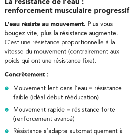
La résistance de l’eau :
PRENEZ RDV SUR
renforcement musculaire progressif
L’eau résiste au mouvement.
Plus vous
Kinésithérapie
Balnéothérapie
bougez vite, plus la résistance augmente.
IK Paris 17 – Villiers
C’est une résistance proportionnelle à la
vitesse du mouvement (contrairement aux
68 Av. de Villiers 75017 Paris
68 Av. de Villiers 75017 Paris
poids qui ont une résistance fixe).
01 44 90 90 40
Concrètement :
PRENEZ RDV SUR
PRENEZ RDV SUR
Mouvement lent dans l’eau = résistance
faible (idéal début rééducation)
Kinésithérapie
Mouvement rapide = résistance forte
IK Paris 8 – Saint Lazare
(renforcement avancé)
20 Rue de la Pépinière 75008 Paris
Résistance s’adapte automatiquement à