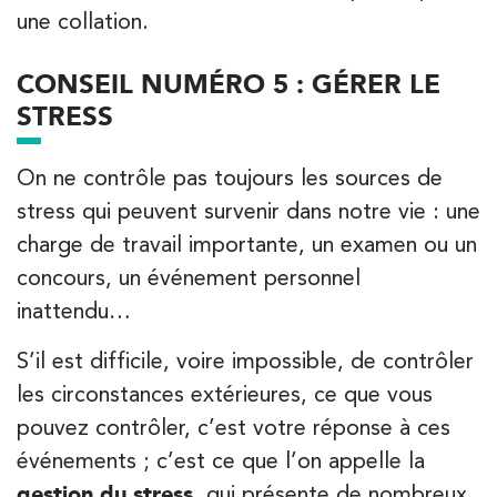
une collation.
PRENEZ RDV SUR
PRENEZ RDV SUR
CONSEIL NUMÉRO 5 : GÉRER LE
STRESS
Kinésithérapie
Balnéothérapie
On ne contrôle pas toujours les sources de
IK Morangis – 91
stress qui peuvent survenir dans notre vie : une
28 Rue Velpeau 92160 Antony
charge de travail importante, un examen ou un
28 Rue Velpeau 92160 Antony
concours, un événement personnel
01 64 48 35 84
inattendu…
PRENEZ RDV SUR
PRENEZ RDV SUR
S’il est difficile, voire impossible, de contrôler
les circonstances extérieures, ce que vous
pouvez contrôler, c’est votre réponse à ces
événements ; c’est ce que l’on appelle la
gestion du stress
, qui présente de nombreux