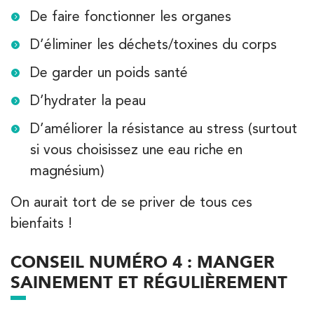
20 Rue de la Pépinière 75008 Paris
De faire fonctionner les organes
20 Rue de la Pépinière 75008 Paris
01 55 06 05 07
D’éliminer les déchets/toxines du corps
De garder un poids santé
PRENEZ RDV SUR
PRENEZ RDV SUR
D’hydrater la peau
D’améliorer la résistance au stress (surtout
Kinésithérapie
Balnéothérapie
si vous choisissez une eau riche en
IK Vanves – 92
magnésium)
5 Rue Monge 92170 Vanves
On aurait tort de se priver de tous ces
5 Rue Monge 92170 Vanves
01 46 44 33 92
bienfaits !
PRENEZ RDV SUR
CONSEIL NUMÉRO 4 : MANGER
PRENEZ RDV SUR
SAINEMENT ET RÉGULIÈREMENT