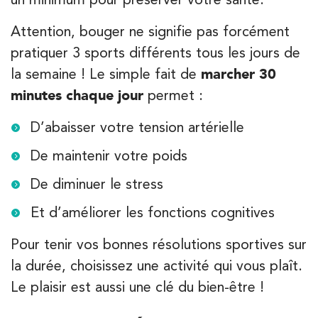
Attention, bouger ne signifie pas forcément
Filtrer les
cabinets avec balnéothérapie
pratiquer 3 sports différents tous les jours de
la semaine ! Le simple fait de
marcher 30
Kinésithérapie
Balnéothérapie
minutes chaque jour
permet :
IK Châtenay-Malabry – 92
D’abaisser votre tension artérielle
380 Av. de la Division Leclerc 92290
De maintenir votre poids
Châtenay-Malabry
380 Av. de la Division Leclerc 92290 Châtenay-Ma
De diminuer le stress
01 43 50 05 24
Et d’améliorer les fonctions cognitives
PRENEZ RDV SUR
PRENEZ RDV SUR
Pour tenir vos bonnes résolutions sportives sur
la durée, choisissez une activité qui vous plaît.
Le plaisir est aussi une clé du bien-être !
Kinésithérapie
IK Paris 16 – Trocadéro