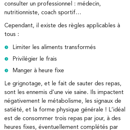
consulter un professionnel : médecin,
nutritionniste, coach sportif…
Kinésithérapie
Cependant, il existe des règles applicables à
IK Olympe Sante Antony – 92
tous :
28 Rue Velpeau 92160 Antony
Limiter les aliments transformés
28 Rue Velpeau 92160 Antony
01 76 21 71 41
Privilégier le frais
Manger à heure fixe
PRENEZ RDV SUR
PRENEZ RDV SUR
Le grignotage, et le fait de sauter des repas,
sont les ennemis d’une vie saine. Ils impactent
Kinésithérapie
négativement le métabolisme, les signaux de
Koss Paris 8 – Haussmann
satiété, et la forme physique générale ! L’idéal
74 Bd Haussmann 75008 Paris
est de consommer trois repas par jour, à des
74 Bd Haussmann 75008 Paris
heures fixes, éventuellement complétés par
01 44 71 93 74