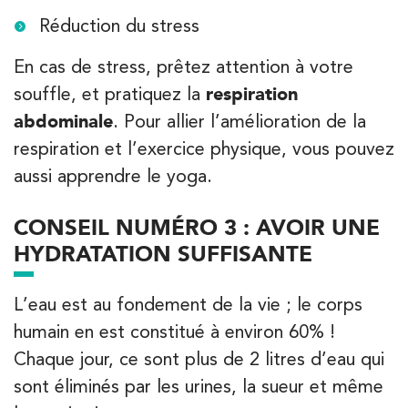
Réduction du stress
Kinésithérapie
IK Paris 6 – Cassette
En cas de stress, prêtez attention à votre
souffle, et pratiquez la
respiration
1 Rue Cassette 75006 Paris
abdominale
. Pour allier l’amélioration de la
1 Rue Cassette 75006 Paris
01 42 84 06 95
respiration et l’exercice physique, vous pouvez
aussi apprendre le yoga.
PRENEZ RDV SUR
PRENEZ RDV SUR
CONSEIL NUMÉRO 3 : AVOIR UNE
HYDRATATION SUFFISANTE
Kinésithérapie
IK Boulogne – 92
L’eau est au fondement de la vie ; le corps
humain en est constitué à environ 60% !
3 Av. André Morizet 92100 Boulogne-
Billancourt
Chaque jour, ce sont plus de 2 litres d’eau qui
3 Av. André Morizet 92100 Boulogne-Billancourt
sont éliminés par les urines, la sueur et même
01 48 25 34 79