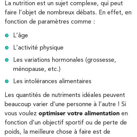
La nutrition est un sujet complexe, qui peut
Kinésithérapie
IK Paris 7 Saint Germain
faire l’objet de nombreux débats. En effet, en
fonction de paramètres comme :
199 Bd Saint-Germain 75007 Paris
199 Bd Saint-Germain 75007 Paris
01 43 25 10 20
L’âge
L’activité physique
PRENEZ RDV SUR
PRENEZ RDV SUR
Les variations hormonales (grossesse,
ménopause, etc.)
Les intolérances alimentaires
Kinésithérapie
IK Bois Colombes – 92
Les quantités de nutriments idéales peuvent
1 Rue Mertens 92600 Bois-Colombes
beaucoup varier d’une personne à l’autre ! Si
1 Rue Mertens 92600 Bois-Colombes
vous voulez
optimiser votre alimentation
en
01 43 50 50 81
fonction d’un objectif sportif ou de perte de
poids, la meilleure chose à faire est de
PRENEZ RDV SUR
PRENEZ RDV SUR