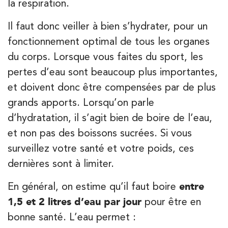
la respiration.
PRENEZ RDV SUR
Il faut donc veiller à bien s’hydrater, pour un
PRENEZ RDV SUR
fonctionnement optimal de tous les organes
du corps. Lorsque vous faites du sport, les
Kinésithérapie
Balnéothérapie
pertes d’eau sont beaucoup plus importantes,
IK Paris 17 – Villiers
et doivent donc être compensées par de plus
grands apports. Lorsqu’on parle
68 Av. de Villiers 75017 Paris
d’hydratation, il s’agit bien de boire de l’eau,
68 Av. de Villiers 75017 Paris
01 44 90 90 40
et non pas des boissons sucrées. Si vous
surveillez votre santé et votre poids, ces
PRENEZ RDV SUR
PRENEZ RDV SUR
dernières sont à limiter.
En général, on estime qu’il faut boire
entre
Kinésithérapie
1,5 et 2 litres d’eau par jour
pour être en
IK Paris 8 – Saint Lazare
bonne santé. L’eau permet :