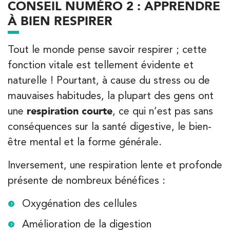
CONSEIL NUMÉRO 2 : APPRENDRE
8 Avenue de Camoens 75116 Paris
À BIEN RESPIRER
8 Avenue de Camoens 75116 Paris
01 42 15 22 46
Tout le monde pense savoir respirer ; cette
fonction vitale est tellement évidente et
PRENEZ RDV SUR
PRENEZ RDV SUR
naturelle ! Pourtant, à cause du stress ou de
mauvaises habitudes, la plupart des gens ont
une
respiration courte
, ce qui n’est pas sans
Kinésithérapie
conséquences sur la santé digestive, le bien-
IK Paris 15 – Ségur
être mental et la forme générale.
12 Rue César Franck 75015 Paris
Inversement, une respiration lente et profonde
12 Rue César Franck 75015 Paris
01 43 31 00 33
présente de nombreux bénéfices :
PRENEZ RDV SUR
Oxygénation des cellules
PRENEZ RDV SUR
Amélioration de la digestion