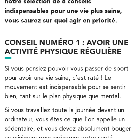
notre sélection de 8 conseils
indispensables pour une vie plus saine,
vous saurez sur quoi agir en priorité.
CONSEIL NUMÉRO 1 : AVOIR UNE
ACTIVITÉ PHYSIQUE RÉGULIÈRE
Si vous pensiez pouvoir vous passer de sport
pour avoir une vie saine, c’est raté ! Le
mouvement est indispensable pour se sentir
bien, tant sur le plan physique que mental.
Trouvez votre cabinet de
kinésithérapie IK
Si vous travaillez toute la journée devant un
ordinateur, vous êtes ce que l’on appelle un
Entrez votre adresse afin de trouver le cabinet IK la plus
proche de chez vous :
sédentaire, et vous devez absolument bouger
un minimum pour préserver votre santé.