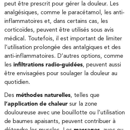
IK Vanves – 92
peut être prescrit pour gérer la douleur. Les
analgésiques, comme le paracétamol, les anti-
5 Rue Monge 92170 Vanves
inflammatoires et, dans certains cas, les
5 Rue Monge 92170 Vanves
01 46 44 33 92
corticoïdes, peuvent être utilisés sous avis
médical. Toutefois, il est important de limiter
PRENEZ RDV SUR
PRENEZ RDV SUR
l’utilisation prolongée des antalgiques et des
anti-inflammatoires. D’autres options, comme
les
infiltrations radio-guidées
, peuvent aussi
Kinésithérapie
être envisagées pour soulager la douleur au
IK Paris 7 Saint Germain
quotidien.
199 Bd Saint-Germain 75007 Paris
Des
méthodes naturelles
, telles que
199 Bd Saint-Germain 75007 Paris
01 43 25 10 20
l’application de chaleur
sur la zone
douloureuse avec une bouillotte ou l’utilisation
PRENEZ RDV SUR
PRENEZ RDV SUR
de baumes apaisants, peuvent contribuer à
détendre les muscles. Les
massages
, avec ou