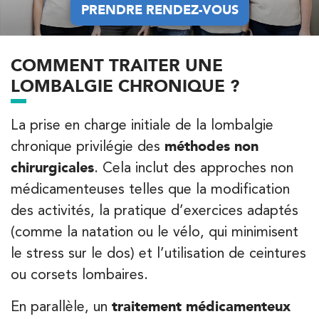
68 Av. de Villiers 75017 Paris
01 44 90 90 40
PRENDRE RENDEZ-VOUS
PRENDRE RENDEZ-VOUS
PRENEZ RDV SUR
PRENEZ RDV SUR
COMMENT TRAITER UNE
LOMBALGIE CHRONIQUE ?
Kinésithérapie
La prise en charge initiale de la lombalgie
IK Paris 8 – Saint Lazare
chronique privilégie des
méthodes non
chirurgicales
. Cela inclut des approches non
20 Rue de la Pépinière 75008 Paris
médicamenteuses telles que la modification
20 Rue de la Pépinière 75008 Paris
01 55 06 05 07
des activités, la pratique d’exercices adaptés
(comme la natation ou le vélo, qui minimisent
PRENEZ RDV SUR
PRENEZ RDV SUR
le stress sur le dos) et l’utilisation de ceintures
ou corsets lombaires.
Kinésithérapie
Balnéothérapie
En parallèle, un
traitement médicamenteux