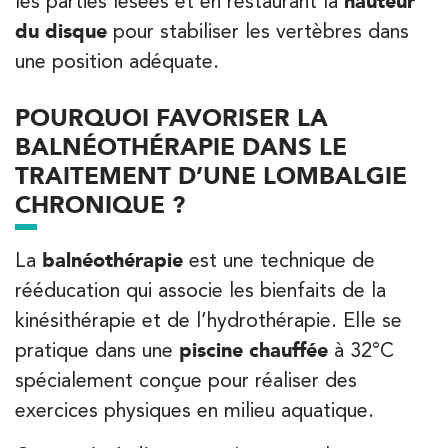
les parties lésées et en restaurant la
hauteur
PRENEZ RDV SUR
PRENEZ RDV SUR
du disque
pour stabiliser les vertèbres dans
une position adéquate.
Kinésithérapie
POURQUOI FAVORISER LA
Koss Paris 8 – Haussmann
BALNÉOTHÉRAPIE DANS LE
TRAITEMENT D’UNE LOMBALGIE
74 Bd Haussmann 75008 Paris
CHRONIQUE ?
74 Bd Haussmann 75008 Paris
01 44 71 93 74
La
balnéothérapie
est une technique de
PRENEZ RDV SUR
PRENEZ RDV SUR
rééducation qui associe les bienfaits de la
kinésithérapie et de l’hydrothérapie. Elle se
APPELEZ UN INSTITUT IK
pratique dans une
piscine chauffée
à 32°C
APPELEZ UN INSTITUT IK
Kinésithérapie
Balnéothérapie
spécialement conçue pour réaliser des
IK Morangis – 91
exercices physiques en milieu aquatique.
28 Rue Velpeau 92160 Antony