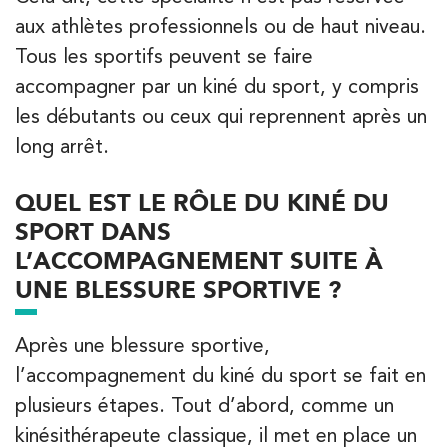
Kinésithérapie
aux athlètes professionnels ou de haut niveau.
IK Paris 6 – Cassette
Tous les sportifs peuvent se faire
accompagner par un kiné du sport, y compris
1 Rue Cassette 75006 Paris
les débutants ou ceux qui reprennent après un
1 Rue Cassette 75006 Paris
01 42 84 06 95
long arrêt.
PRENEZ RDV SUR
PRENEZ RDV SUR
QUEL EST LE RÔLE DU KINÉ DU
SPORT DANS
L’ACCOMPAGNEMENT SUITE À
Kinésithérapie
UNE BLESSURE SPORTIVE ?
IK Boulogne – 92
Après une blessure sportive,
3 Av. André Morizet 92100 Boulogne-
l’accompagnement du kiné du sport se fait en
Billancourt
plusieurs étapes. Tout d’abord, comme un
3 Av. André Morizet 92100 Boulogne-Billancourt
01 48 25 34 79
kinésithérapeute classique, il met en place un