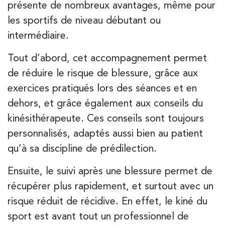
présente de nombreux avantages, même pour
IK Paris 7 Saint Germain
les sportifs de niveau débutant ou
199 Bd Saint-Germain 75007 Paris
intermédiaire.
199 Bd Saint-Germain 75007 Paris
01 43 25 10 20
Tout d’abord, cet accompagnement permet
APPELEZ UN INSTITUT IK
de réduire le risque de blessure, grâce aux
APPELEZ UN INSTITUT IK
PRENEZ RDV SUR
PRENEZ RDV SUR
exercices pratiqués lors des séances et en
dehors, et grâce également aux conseils du
kinésithérapeute. Ces conseils sont toujours
Kinésithérapie
personnalisés, adaptés aussi bien au patient
IK Bois Colombes – 92
qu’à sa discipline de prédilection.
1 Rue Mertens 92600 Bois-Colombes
Ensuite, le suivi après une blessure permet de
1 Rue Mertens 92600 Bois-Colombes
01 43 50 50 81
récupérer plus rapidement, et surtout avec un
risque réduit de récidive. En effet, le kiné du
PRENEZ RDV SUR
PRENEZ RDV SUR
sport est avant tout un professionnel de