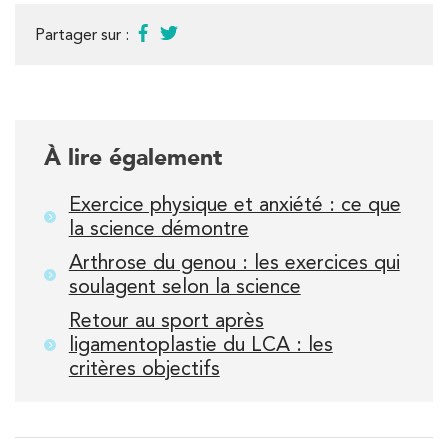
PRENEZ RDV SUR
Partager sur :
PRENEZ RDV SUR
Kinésithérapie
Balnéothérapie
À lire également
IK Morangis – 91
28 Rue Velpeau 92160 Antony
Exercice physique et anxiété : ce que
la science démontre
28 Rue Velpeau 92160 Antony
01 64 48 35 84
Arthrose du genou : les exercices qui
soulagent selon la science
PRENEZ RDV SUR
PRENEZ RDV SUR
Retour au sport après
ligamentoplastie du LCA : les
critères objectifs