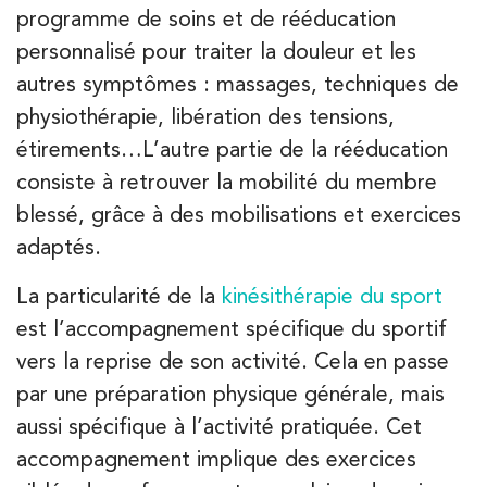
programme de soins et de rééducation
PRENEZ RDV SUR
PRENEZ RDV SUR
personnalisé pour traiter la douleur et les
autres symptômes : massages, techniques de
physiothérapie, libération des tensions,
Kinésithérapie
Balnéothérapie
étirements…L’autre partie de la rééducation
IK Paris 17 – Villiers
consiste à retrouver la mobilité du membre
68 Av. de Villiers 75017 Paris
blessé, grâce à des mobilisations et exercices
68 Av. de Villiers 75017 Paris
01 44 90 90 40
adaptés.
La particularité de la
kinésithérapie du sport
PRENEZ RDV SUR
PRENEZ RDV SUR
est l’accompagnement spécifique du sportif
vers la reprise de son activité. Cela en passe
par une préparation physique générale, mais
Kinésithérapie
aussi spécifique à l’activité pratiquée. Cet
IK Paris 8 – Saint Lazare
accompagnement implique des exercices
20 Rue de la Pépinière 75008 Paris