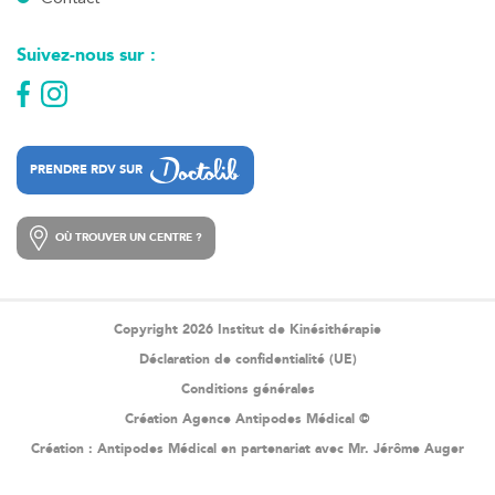
Suivez-nous sur :
PRENDRE RDV SUR
PRENDRE RDV SUR
OÙ TROUVER UN CENTRE ?
OÙ TROUVER UN CENTRE ?
Copyright 2026 Institut de Kinésithérapie
Déclaration de confidentialité (UE)
Conditions générales
Création Agence Antipodes Médical ©
Création :
Antipodes Médical
en partenariat avec Mr. Jérôme Auger