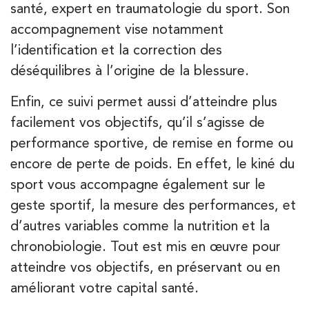
santé, expert en traumatologie du sport. Son
accompagnement vise notamment
Kinésithérapie
l’identification et la correction des
IK Olympe Sante Antony – 92
déséquilibres à l’origine de la blessure.
28 Rue Velpeau 92160 Antony
Enfin, ce suivi permet aussi d’atteindre plus
28 Rue Velpeau 92160 Antony
01 76 21 71 41
facilement vos objectifs, qu’il s’agisse de
performance sportive, de remise en forme ou
PRENEZ RDV SUR
encore de perte de poids. En effet, le kiné du
PRENEZ RDV SUR
sport vous accompagne également sur le
geste sportif, la mesure des performances, et
Kinésithérapie
d’autres variables comme la nutrition et la
Koss Paris 8 – Haussmann
chronobiologie. Tout est mis en œuvre pour
atteindre vos objectifs, en préservant ou en
74 Bd Haussmann 75008 Paris
améliorant votre capital santé.
74 Bd Haussmann 75008 Paris
01 44 71 93 74