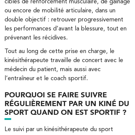
ciblés de renforcement musculaire, de gainage
20 Rue de la Pépinière 75008 Paris
01 55 06 05 07
ou encore de mobilité articulaire, dans un
double objectif : retrouver progressivement
PRENEZ RDV SUR
les performances d’avant la blessure, tout en
PRENEZ RDV SUR
prévenant les récidives.
Tout au long de cette prise en charge, le
Kinésithérapie
Balnéothérapie
kinésithérapeute travaille de concert avec le
IK Vanves – 92
médecin du patient, mais aussi avec
5 Rue Monge 92170 Vanves
l’entraîneur et le coach sportif.
5 Rue Monge 92170 Vanves
01 46 44 33 92
POURQUOI SE FAIRE SUIVRE
RÉGULIÈREMENT PAR UN KINÉ DU
PRENEZ RDV SUR
PRENEZ RDV SUR
SPORT QUAND ON EST SPORTIF ?
Le suivi par un kinésithérapeute du sport
Kinésithérapie