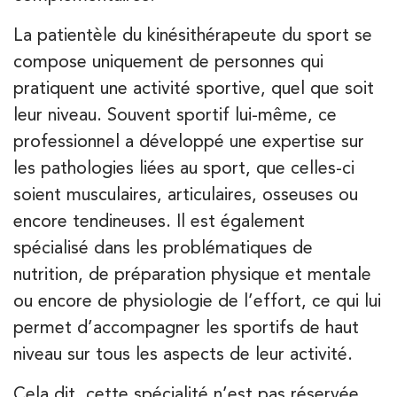
8 Avenue de Camoens 75116 Paris
La patientèle du kinésithérapeute du sport se
8 Avenue de Camoens 75116 Paris
01 42 15 22 46
compose uniquement de personnes qui
pratiquent une activité sportive, quel que soit
PRENEZ RDV SUR
PRENEZ RDV SUR
leur niveau. Souvent sportif lui-même, ce
professionnel a développé une expertise sur
les pathologies liées au sport, que celles-ci
Kinésithérapie
soient musculaires, articulaires, osseuses ou
IK Paris 15 – Ségur
encore tendineuses. Il est également
12 Rue César Franck 75015 Paris
spécialisé dans les problématiques de
12 Rue César Franck 75015 Paris
nutrition, de préparation physique et mentale
01 43 31 00 33
ou encore de physiologie de l’effort, ce qui lui
permet d’accompagner les sportifs de haut
PRENEZ RDV SUR
PRENEZ RDV SUR
niveau sur tous les aspects de leur activité.
Cela dit, cette spécialité n’est pas réservée