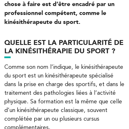
chose à faire est d’être encadré par un
Filtrer les
cabinets avec balnéothérapie
professionnel compétent, comme le
kinésithérapeute du sport.
Kinésithérapie
Balnéothérapie
IK Châtenay-Malabry – 92
QUELLE EST LA PARTICULARITÉ DE
LA KINÉSITHÉRAPIE DU SPORT ?
380 Av. de la Division Leclerc 92290
Châtenay-Malabry
Comme son nom l’indique, le kinésithérapeute
380 Av. de la Division Leclerc 92290 Châtenay-Ma
01 43 50 05 24
du sport est un kinésithérapeute spécialisé
dans la prise en charge des sportifs, et dans le
PRENEZ RDV SUR
PRENEZ RDV SUR
traitement des pathologies liées à l’activité
physique. Sa formation est la même que celle
d’un kinésithérapeute classique, souvent
Kinésithérapie
complétée par un ou plusieurs cursus
IK Paris 16 – Trocadéro
complémentaires.