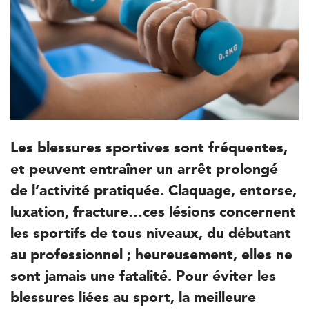
Les blessures sportives sont fréquentes,
et peuvent entraîner un arrêt prolongé
de l’activité pratiquée. Claquage, entorse,
Trouvez votre cabinet de
luxation, fracture…ces lésions concernent
kinésithérapie IK
les sportifs de tous niveaux, du débutant
au professionnel ; heureusement, elles ne
Entrez votre adresse afin de trouver le cabinet IK la plus
proche de chez vous :
sont jamais une fatalité. Pour éviter les
blessures liées au sport, la meilleure