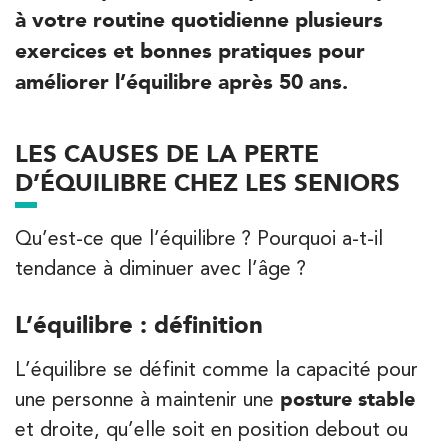
à votre routine quotidienne plusieurs
exercices et bonnes pratiques pour
améliorer l’équilibre après 50 ans.
LES CAUSES DE LA PERTE
D’ÉQUILIBRE CHEZ LES SENIORS
Qu’est-ce que l’équilibre ? Pourquoi a-t-il
tendance à diminuer avec l’âge ?
L’équilibre : définition
L’équilibre se définit comme la capacité pour
Trouvez votre cabinet de
une personne à maintenir une
posture stable
kinésithérapie IK
et droite, qu’elle soit en position debout ou
Entrez votre adresse afin de trouver le cabinet IK la plus