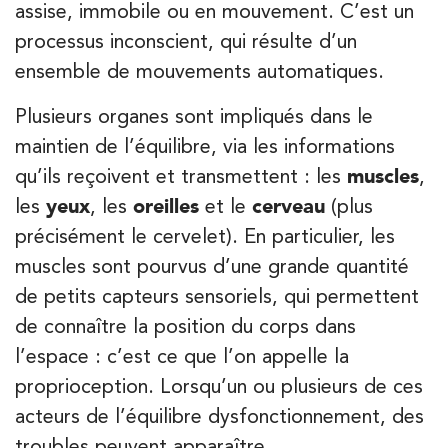
assise, immobile ou en mouvement. C’est un
proche de chez vous :
processus inconscient, qui résulte d’un
ensemble de mouvements automatiques.
Filtrer les
cabinets avec balnéothérapie
Plusieurs organes sont impliqués dans le
maintien de l’équilibre, via les informations
qu’ils reçoivent et transmettent : les
muscles
,
Kinésithérapie
Balnéothérapie
les
yeux
, les
oreilles
et le
cerveau
(plus
IK Châtenay-Malabry – 92
précisément le cervelet). En particulier, les
380 Av. de la Division Leclerc 92290
muscles sont pourvus d’une grande quantité
Châtenay-Malabry
de petits capteurs sensoriels, qui permettent
380 Av. de la Division Leclerc 92290 Châtenay-Ma
01 43 50 05 24
de connaître la position du corps dans
l’espace : c’est ce que l’on appelle la
PRENEZ RDV SUR
proprioception. Lorsqu’un ou plusieurs de ces
PRENEZ RDV SUR
acteurs de l’équilibre dysfonctionnement, des
troubles peuvent apparaître.