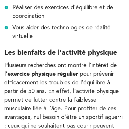
74 Bd Haussmann 75008 Paris
Réaliser des exercices d’équilibre et de
74 Bd Haussmann 75008 Paris
01 44 71 93 74
coordination
Vous aider des technologies de réalité
PRENEZ RDV SUR
PRENEZ RDV SUR
virtuelle
Les bienfaits de l’activité physique
Kinésithérapie
Balnéothérapie
Plusieurs recherches ont montré l’intérêt de
IK Morangis – 91
l’
exercice physique régulier
pour prévenir
28 Rue Velpeau 92160 Antony
efficacement les troubles de l’équilibre à
28 Rue Velpeau 92160 Antony
01 64 48 35 84
partir de 50 ans. En effet, l’activité physique
permet de lutter contre la faiblesse
PRENEZ RDV SUR
musculaire liée à l’âge. Pour profiter de ces
PRENEZ RDV SUR
avantages, nul besoin d’être un sportif aguerri
: ceux qui ne souhaitent pas courir peuvent