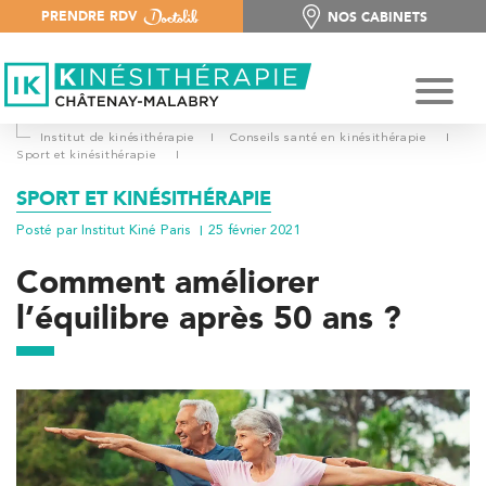
PRENDRE RDV
NOS CABINETS
NOS CABINETS
Institut de kinésithérapie
I
Conseils santé en kinésithérapie
I
Sport et kinésithérapie
I
SPORT ET KINÉSITHÉRAPIE
Posté par Institut Kiné Paris
25 février 2021
Comment améliorer
l’équilibre après 50 ans ?