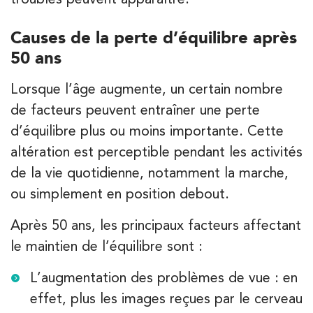
Kinésithérapie
Causes de la perte d’équilibre après
IK Paris 16 – Trocadéro
50 ans
8 Avenue de Camoens 75116 Paris
8 Avenue de Camoens 75116 Paris
01 42 15 22 46
Lorsque l’âge augmente, un certain nombre
de facteurs peuvent entraîner une perte
PRENEZ RDV SUR
d’équilibre plus ou moins importante. Cette
PRENEZ RDV SUR
altération est perceptible pendant les activités
de la vie quotidienne, notamment la marche,
ou simplement en position debout.
Kinésithérapie
IK Paris 15 – Ségur
Après 50 ans, les principaux facteurs affectant
12 Rue César Franck 75015 Paris
le maintien de l’équilibre sont :
12 Rue César Franck 75015 Paris
01 43 31 00 33
L’augmentation des problèmes de vue : en
effet, plus les images reçues par le cerveau
PRENEZ RDV SUR