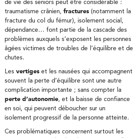
de vie des seniors peut être considérable :
traumatisme crânien,
fractures
(notamment la
fracture du col du fémur), isolement social,
Kinésithérapie
IK Paris 7 Saint Germain
dépendance… font partie de la cascade des
problèmes auxquels s’exposent les personnes
199 Bd Saint-Germain 75007 Paris
âgées victimes de troubles de l’équilibre et de
199 Bd Saint-Germain 75007 Paris
01 43 25 10 20
chutes.
PRENEZ RDV SUR
Les
vertiges
et les nausées qui accompagnent
PRENEZ RDV SUR
souvent la perte d’équilibre sont une autre
complication importante ; sans compter la
perte d’autonomie
, et la baisse de confiance
Kinésithérapie
en soi, qui peuvent déboucher sur un
IK Bois Colombes – 92
isolement progressif de la personne atteinte.
1 Rue Mertens 92600 Bois-Colombes
1 Rue Mertens 92600 Bois-Colombes
Ces problématiques concernent surtout les
01 43 50 50 81