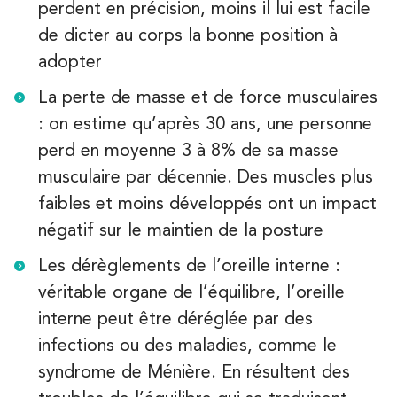
perdent en précision, moins il lui est facile
PRENEZ RDV SUR
de dicter au corps la bonne position à
adopter
Kinésithérapie
La perte de masse et de force musculaires
IK Paris 6 – Cassette
: on estime qu’après 30 ans, une personne
1 Rue Cassette 75006 Paris
perd en moyenne 3 à 8% de sa masse
1 Rue Cassette 75006 Paris
01 42 84 06 95
musculaire par décennie. Des muscles plus
faibles et moins développés ont un impact
PRENEZ RDV SUR
négatif sur le maintien de la posture
PRENEZ RDV SUR
Les dérèglements de l’oreille interne :
véritable organe de l’équilibre, l’oreille
Kinésithérapie
interne peut être déréglée par des
IK Boulogne – 92
infections ou des maladies, comme le
3 Av. André Morizet 92100 Boulogne-
syndrome de Ménière. En résultent des
Billancourt