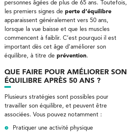
personnes âgées de plus de 65 ans. Toutefois,
les premiers signes de
perte d’équilibre
PRENEZ RDV SUR
PRENEZ RDV SUR
apparaissent généralement vers 50 ans,
lorsque la vue baisse et que les muscles
commencent à faiblir. C’est pourquoi il est
Kinésithérapie
important dès cet âge d’améliorer son
IK Olympe Sante Antony – 92
équilibre, à titre de
prévention
.
28 Rue Velpeau 92160 Antony
28 Rue Velpeau 92160 Antony
01 76 21 71 41
QUE FAIRE POUR AMÉLIORER SON
ÉQUILIBRE APRÈS 50 ANS ?
PRENEZ RDV SUR
PRENEZ RDV SUR
Plusieurs stratégies sont possibles pour
travailler son équilibre, et peuvent être
associées. Vous pouvez notamment :
Kinésithérapie
Koss Paris 8 – Haussmann
Pratiquer une activité physique