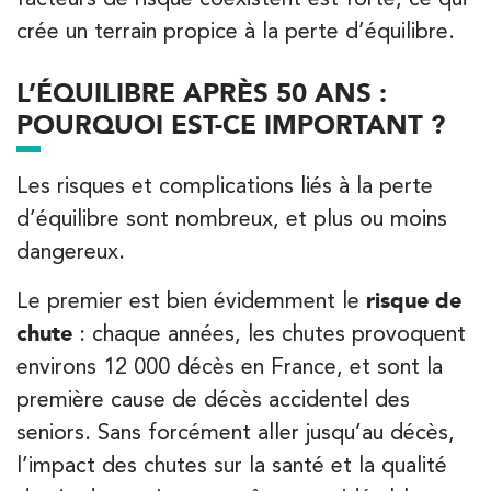
IK Paris 8 – Saint Lazare
crée un terrain propice à la perte d’équilibre.
20 Rue de la Pépinière 75008 Paris
L’ÉQUILIBRE APRÈS 50 ANS :
20 Rue de la Pépinière 75008 Paris
01 55 06 05 07
POURQUOI EST-CE IMPORTANT ?
PRENEZ RDV SUR
Les risques et complications liés à la perte
PRENEZ RDV SUR
d’équilibre sont nombreux, et plus ou moins
dangereux.
Kinésithérapie
Balnéothérapie
Le premier est bien évidemment le
risque de
IK Vanves – 92
chute
: chaque années, les chutes provoquent
5 Rue Monge 92170 Vanves
environs 12 000 décès en France, et sont la
5 Rue Monge 92170 Vanves
01 46 44 33 92
première cause de décès accidentel des
seniors. Sans forcément aller jusqu’au décès,
PRENEZ RDV SUR
l’impact des chutes sur la santé et la qualité
PRENEZ RDV SUR