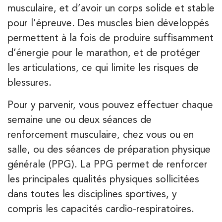
musculaire, et d’avoir un corps solide et stable
IK Vanves – 92
pour l’épreuve. Des muscles bien développés
5 Rue Monge 92170 Vanves
permettent à la fois de produire suffisamment
5 Rue Monge 92170 Vanves
01 46 44 33 92
d’énergie pour le marathon, et de protéger
les articulations, ce qui limite les risques de
PRENEZ RDV SUR
PRENEZ RDV SUR
blessures.
Pour y parvenir, vous pouvez effectuer chaque
semaine une ou deux séances de
Kinésithérapie
renforcement musculaire, chez vous ou en
IK Paris 7 Saint Germain
salle, ou des séances de préparation physique
199 Bd Saint-Germain 75007 Paris
générale (PPG). La PPG permet de renforcer
199 Bd Saint-Germain 75007 Paris
01 43 25 10 20
les principales qualités physiques sollicitées
dans toutes les disciplines sportives, y
PRENEZ RDV SUR
compris les capacités cardio-respiratoires.
PRENEZ RDV SUR