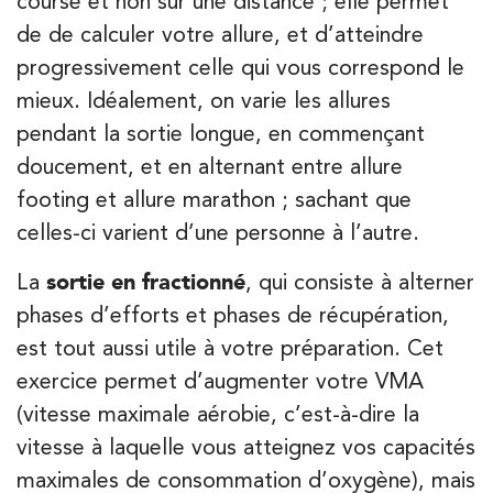
course et non sur une distance ; elle permet
de de calculer votre allure, et d’atteindre
progressivement celle qui vous correspond le
Kinésithérapie
mieux. Idéalement, on varie les allures
IK Boulogne – 92
pendant la sortie longue, en commençant
doucement, et en alternant entre allure
3 Av. André Morizet 92100 Boulogne-
Billancourt
footing et allure marathon ; sachant que
3 Av. André Morizet 92100 Boulogne-Billancourt
celles-ci varient d’une personne à l’autre.
01 48 25 34 79
La
sortie en fractionné
, qui consiste à alterner
PRENEZ RDV SUR
phases d’efforts et phases de récupération,
PRENEZ RDV SUR
est tout aussi utile à votre préparation. Cet
exercice permet d’augmenter votre VMA
Kinésithérapie
Balnéothérapie
(vitesse maximale aérobie, c’est-à-dire la
IK Paris 17 – Villiers
vitesse à laquelle vous atteignez vos capacités
maximales de consommation d’oxygène), mais
68 Av. de Villiers 75017 Paris