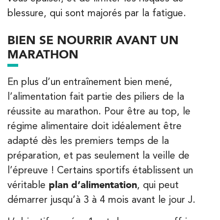
blessure, qui sont majorés par la fatigue.
PRENEZ RDV SUR
PRENEZ RDV SUR
BIEN SE NOURRIR AVANT UN
MARATHON
Kinésithérapie
Koss Paris 8 – Haussmann
En plus d’un entraînement bien mené,
74 Bd Haussmann 75008 Paris
l’alimentation fait partie des piliers de la
74 Bd Haussmann 75008 Paris
réussite au marathon. Pour être au top, le
01 44 71 93 74
régime alimentaire doit idéalement être
adapté dès les premiers temps de la
PRENEZ RDV SUR
PRENEZ RDV SUR
préparation, et pas seulement la veille de
l’épreuve ! Certains sportifs établissent un
véritable
plan d’alimentation
, qui peut
APPELEZ UN INSTITUT IK
Kinésithérapie
Balnéothérapie
APPELEZ UN INSTITUT IK
démarrer jusqu’à 3 à 4 mois avant le jour J.
IK Morangis – 91