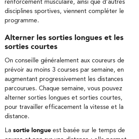
renforcement musculaire, ainsi que d’autres
Kinésithérapie
disciplines sportives, viennent compléter le
IK Paris 15 – Ségur
programme.
12 Rue César Franck 75015 Paris
12 Rue César Franck 75015 Paris
01 43 31 00 33
Alterner les sorties longues et les
sorties courtes
PRENEZ RDV SUR
PRENEZ RDV SUR
On conseille généralement aux coureurs de
prévoir au moins 3 courses par semaine, en
augmentant progressivement les distances
Kinésithérapie
parcourues. Chaque semaine, vous pouvez
IK Paris 6 – Cassette
alterner sorties longues et sorties courtes,
1 Rue Cassette 75006 Paris
pour travailler efficacement la vitesse et la
1 Rue Cassette 75006 Paris
distance.
01 42 84 06 95
La
sortie longue
est basée sur le temps de
PRENEZ RDV SUR
PRENEZ RDV SUR