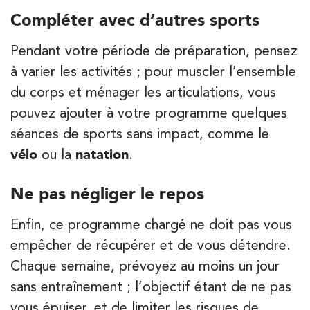
Compléter avec d’autres sports
Kinésithérapie
Pendant votre période de préparation, pensez
IK Bois Colombes – 92
à varier les activités ; pour muscler l’ensemble
1 Rue Mertens 92600 Bois-Colombes
du corps et ménager les articulations, vous
1 Rue Mertens 92600 Bois-Colombes
01 43 50 50 81
pouvez ajouter à votre programme quelques
séances de sports sans impact, comme le
PRENEZ RDV SUR
vélo
ou la
natation
.
PRENEZ RDV SUR
Ne pas négliger le repos
Kinésithérapie
Enfin, ce programme chargé ne doit pas vous
IK Olympe Sante Antony – 92
empêcher de récupérer et de vous détendre.
Chaque semaine, prévoyez au moins un jour
28 Rue Velpeau 92160 Antony
28 Rue Velpeau 92160 Antony
sans entraînement ; l’objectif étant de ne pas
01 76 21 71 41
vous épuiser, et de limiter les risques de