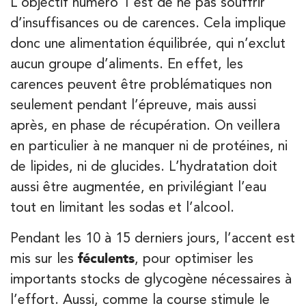
L’objectif numéro 1 est de ne pas souffrir
28 Rue Velpeau 92160 Antony
d’insuffisances ou de carences. Cela implique
28 Rue Velpeau 92160 Antony
01 64 48 35 84
donc une alimentation équilibrée, qui n’exclut
aucun groupe d’aliments. En effet, les
PRENEZ RDV SUR
PRENEZ RDV SUR
carences peuvent être problématiques non
seulement pendant l’épreuve, mais aussi
après, en phase de récupération. On veillera
en particulier à ne manquer ni de protéines, ni
de lipides, ni de glucides. L’hydratation doit
aussi être augmentée, en privilégiant l’eau
tout en limitant les sodas et l’alcool.
Pendant les 10 à 15 derniers jours, l’accent est
mis sur les
féculents
, pour optimiser les
importants stocks de glycogène nécessaires à
l’effort. Aussi, comme la course stimule le