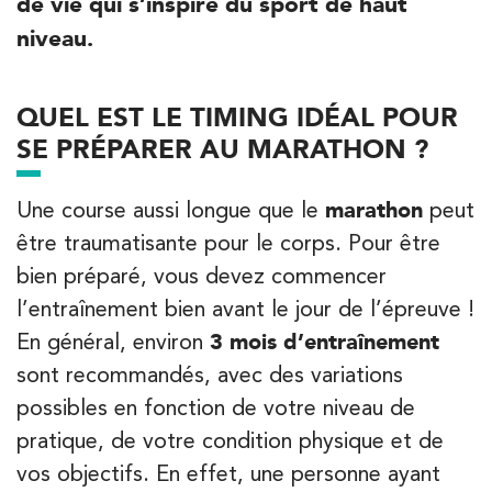
de vie qui s’inspire du sport de haut
niveau.
QUEL EST LE TIMING IDÉAL POUR
Trouvez votre cabinet de
kinésithérapie IK
SE PRÉPARER AU MARATHON ?
Entrez votre adresse afin de trouver le cabinet IK la plus
Une course aussi longue que le
marathon
peut
proche de chez vous :
être traumatisante pour le corps. Pour être
bien préparé, vous devez commencer
l’entraînement bien avant le jour de l’épreuve !
Filtrer les
cabinets avec balnéothérapie
En général, environ
3 mois d’entraînement
sont recommandés, avec des variations
Kinésithérapie
Balnéothérapie
possibles en fonction de votre niveau de
IK Châtenay-Malabry – 92
pratique, de votre condition physique et de
vos objectifs. En effet, une personne ayant
380 Av. de la Division Leclerc 92290