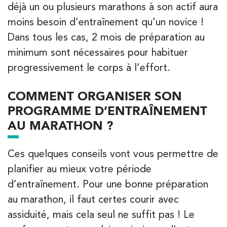
déjà un ou plusieurs marathons à son actif aura
Châtenay-Malabry
moins besoin d’entraînement qu’un novice !
380 Av. de la Division Leclerc 92290 Châtenay-Ma
01 43 50 05 24
Dans tous les cas, 2 mois de préparation au
minimum sont nécessaires pour habituer
PRENEZ RDV SUR
PRENEZ RDV SUR
progressivement le corps à l’effort.
COMMENT ORGANISER SON
Kinésithérapie
PROGRAMME D’ENTRAÎNEMENT
IK Paris 16 – Trocadéro
AU MARATHON ?
8 Avenue de Camoens 75116 Paris
Ces quelques conseils vont vous permettre de
8 Avenue de Camoens 75116 Paris
01 42 15 22 46
planifier au mieux votre période
d’entraînement. Pour une bonne préparation
PRENEZ RDV SUR
PRENEZ RDV SUR
au marathon, il faut certes courir avec
assiduité, mais cela seul ne suffit pas ! Le