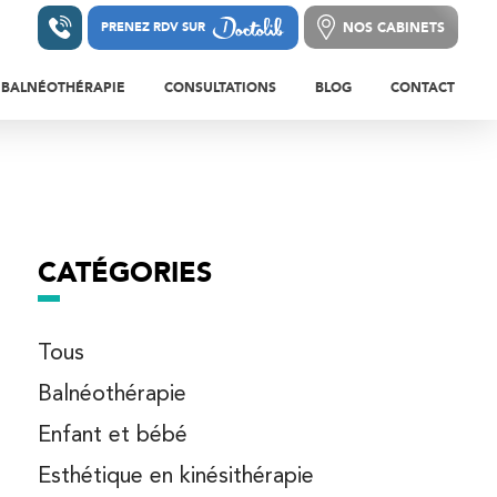
NOS CABINETS
PRENEZ RDV SUR
PRENEZ RDV SUR
NOS CABINETS
BALNÉOTHÉRAPIE
CONSULTATIONS
BLOG
CONTACT
LEURS ET BLESSURES DE LA HANCHE ET
S
BALNÉOTHÉRAPIE EN
CONSULTATIONS DE
A CUISSE
KINÉSITHÉRAPIE
MÉDECINE DU SPORT
LEURS ET BLESSURES DU GENOU ET DE LA
BE
RÉÉDUCATION EN PISCINE
CONSULTATION DE
RHUMATOLOGIE
EURS ET BLESSURES DE LA CHEVILLE ET
CATÉGORIES
PIED
CONSULTATIONS DE
PÉDICURIE/PODOLOGIE
LEURS DE L’ÉPAULE
Tous
CONSULTATION DE CHIRURGIE
LEURS DU BRAS, DU COUDE ET DE
Balnéothérapie
ORTHOPÉDIQUE
ANT-BRAS
Enfant et bébé
LEURS DU POIGNET, DE LA MAIN ET DES
OSTÉOPATHIE ADULTE
GTS
Esthétique en kinésithérapie