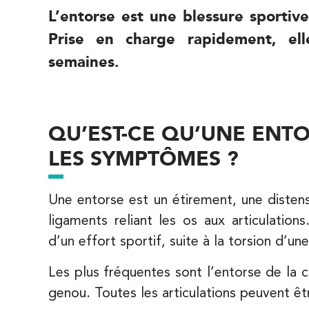
8 Avenue de Camoens 75116 Paris
L’entorse est une blessure sportive
8 Avenue de Camoens 75116 Paris
01 42 15 22 46
Prise en charge rapidement, el
semaines.
PRENEZ RDV SUR
PRENEZ RDV SUR
IK Paris 15 – Ségur
QU’EST-CE QU’UNE ENTO
LES SYMPTÔMES ?
12 Rue César Franck 75015 Paris
12 Rue César Franck 75015 Paris
01 43 31 00 33
Une entorse est un étirement, une disten
ligaments reliant les os aux articulation
PRENEZ RDV SUR
PRENEZ RDV SUR
d’un effort sportif, suite à la torsion d’une
Les plus fréquentes sont l’entorse de la c
IK Paris 6 – Cassette
genou. Toutes les articulations peuvent êt
1 Rue Cassette 75006 Paris