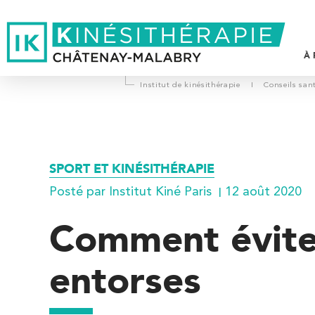
À 
Institut de kinésithérapie
I
Conseils san
L
P
D
SPORT ET KINÉSITHÉRAPIE
V
Posté par Institut Kiné Paris
12 août 2020
T
Comment éviter
entorses
Trouvez votre cabinet de
kinésithérapie IK