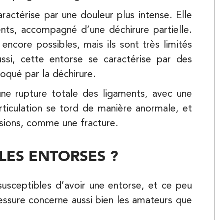
Balnéothérapie
actérise par une douleur plus intense. Elle
ents, accompagné d’une déchirure partielle.
encore possibles, mais ils sont très limités
ussi, cette entorse se caractérise par des
qué par la déchirure.
e rupture totale des ligaments, avec une
Kinésithérapie
rticulation se tord de manière anormale, et
ésions, comme une fracture.
LES ENTORSES ?
susceptibles d’avoir une entorse, et ce peu
lessure concerne aussi bien les amateurs que
Kinésithérapie