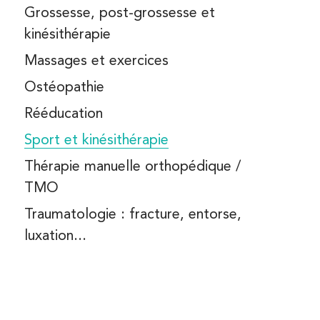
NUTRITION
Grossesse, post-grossesse et
HROSE
kinésithérapie
THÉRAPIE MANUELLE
BLESSURES SPORTIVES
ORTHOPÉDIQUE
Massages et exercices
Ostéopathie
KINÉ DU SPORT
 MALADIES EN RHUMATOLOGIE
Rééducation
CHIRURGIE DE MAIN
Sport et kinésithérapie
Thérapie manuelle orthopédique /
TMO
Traumatologie : fracture, entorse,
luxation...