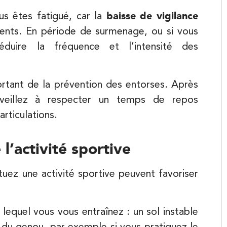
us êtes fatigué, car la
baisse de vigilance
dents. En période de surmenage, ou si vous
uire la fréquence et l’intensité des
Kinésithérapie
rtant de la prévention des entorses. Après
 veillez à respecter un temps de repos
Balnéothérapie
articulations.
 l’activité sportive
tuez une activité sportive peuvent favoriser
 lequel vous vous entraînez : un sol instable
u du genou, par exemple si vous pratiquez le