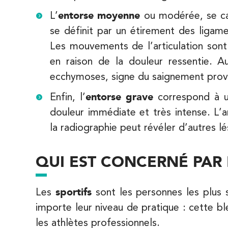
68 Av. de Villiers 75017 Paris
L’
entorse moyenne
ou modérée, se car
68 Av. de Villiers 75017 Paris
01 44 90 90 40
se définit par un étirement des ligam
Les mouvements de l’articulation sont 
PRENEZ RDV SUR
PRENEZ RDV SUR
en raison de la douleur ressentie. A
ecchymoses, signe du saignement provo
Enfin, l’
entorse grave
correspond à un
IK Paris 8 – Saint Lazare
douleur immédiate et très intense. L’a
20 Rue de la Pépinière 75008 Paris
la radiographie peut révéler d’autres l
20 Rue de la Pépinière 75008 Paris
01 55 06 05 07
QUI EST CONCERNÉ PAR 
PRENEZ RDV SUR
PRENEZ RDV SUR
Les
sportifs
sont les personnes les plus 
importe leur niveau de pratique : cette b
IK Vanves – 92
les athlètes professionnels.
5 Rue Monge 92170 Vanves