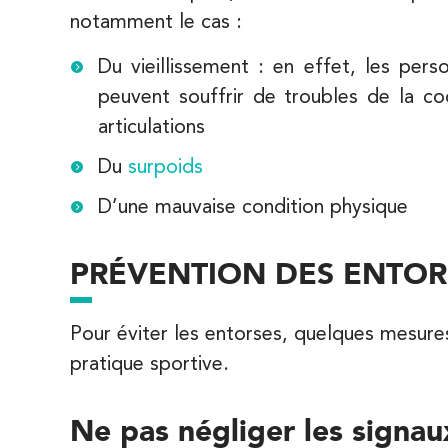
1 Rue Mertens 92600 Bois-Colombes
notamment le cas :
01 43 50 50 81
Du vieillissement : en effet, les per
PRENEZ RDV SUR
PRENEZ RDV SUR
peuvent souffrir de troubles de la coo
articulations
Du
surpoids
IK Olympe Sante Antony – 92
D’une mauvaise condition physique
28 Rue Velpeau 92160 Antony
28 Rue Velpeau 92160 Antony
01 76 21 71 41
PRÉVENTION DES ENTOR
PRENEZ RDV SUR
PRENEZ RDV SUR
Pour éviter les entorses, quelques mesure
pratique sportive.
Koss Paris 8 – Haussmann
Ne pas négliger les signau
74 Bd Haussmann 75008 Paris