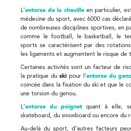
5 Rue Monge 92170 Vanves
L’
entorse de la cheville
en particulier, e
01 46 44 33 92
médecine du sport, avec 6000 cas déclarés
de nombreuses disciplines sportives, en pa
PRENEZ RDV SUR
PRENEZ RDV SUR
comme le football, le basketball, le t
sports se caractérisent par des rotations
IK Paris 7 Saint Germain
les ligaments et augmentent le risque de t
199 Bd Saint-Germain 75007 Paris
Certaines activités sont un facteur de ri
199 Bd Saint-Germain 75007 Paris
01 43 25 10 20
la pratique du
ski
pour l’
entorse du gen
coincée dans la fixation du ski et que le 
PRENEZ RDV SUR
une torsion du genou.
PRENEZ RDV SUR
L’
entorse du poignet
quant à elle, se
skateboard, du snowboard ou encore du roll
IK Bois Colombes – 92
1 Rue Mertens 92600 Bois-Colombes
Au-delà du sport, d’autres facteurs peu