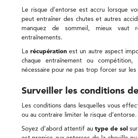
74 Bd Haussmann 75008 Paris
01 44 71 93 74
Le risque d’entorse est accru lorsque vo
peut entraîner des chutes et autres acci
PRENEZ RDV SUR
PRENEZ RDV SUR
manquez de sommeil, mieux vaut réd
entraînements.
IK Morangis – 91
La
récupération
est un autre aspect impo
28 Rue Velpeau 92160 Antony
chaque entraînement ou compétition,
28 Rue Velpeau 92160 Antony
nécessaire pour ne pas trop forcer sur les 
01 64 48 35 84
Surveiller les conditions de
PRENEZ RDV SUR
PRENEZ RDV SUR
Les conditions dans lesquelles vous effec
ou au contraire limiter le risque d’entorse.
Soyez d’abord attentif au
type de sol
sur
est propice aux entorses de la cheville o