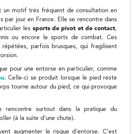
Balnéothérapie
st un motif très fréquent de consultation en
 par jour en France. Elle se rencontre dans
APPELEZ UN INSTITUT IK
rticulier les
sports de pivot et de contact
,
ennis ou encore le sports de combat. Ces
APPELEZ UN INSTITUT IK
 répétées, parfois brusques, qui fragilisent
orsion.
Kinésithérapie
sque pour une entorse en particulier, comme
ou
. Celle-ci se produit lorsque le pied reste
corps tourne autour du pied, ce qui provoque
 rencontre surtout dans la pratique du
er (à la suite d’une chute).
Kinésithérapie
vent augmenter le risque d’entorse. C’est