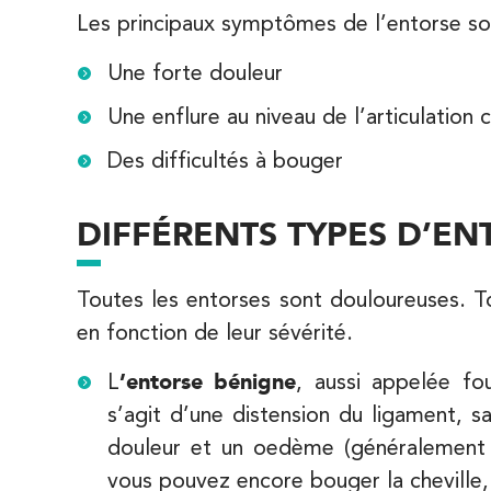
Les principaux symptômes de l’entorse so
1 Rue Cassette 75006 Paris
01 42 84 06 95
Une forte douleur
PRENEZ RDV SUR
PRENEZ RDV SUR
Une enflure au niveau de l’articulation
Des difficultés à bouger
IK Boulogne – 92
DIFFÉRENTS TYPES D’EN
3 Av. André Morizet 92100 Boulogne-
Billancourt
3 Av. André Morizet 92100 Boulogne-Billa
Toutes les entorses sont douloureuses. To
01 48 25 34 79
en fonction de leur sévérité.
PRENEZ RDV SUR
L
’entorse bénigne
, aussi appelée fo
PRENEZ RDV SUR
s’agit d’une distension du ligament, s
douleur et un oedème (généralement mo
IK Paris 17 – Villiers
vous pouvez encore bouger la cheville,