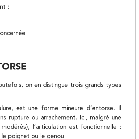
nt :
 concernée
Kinésithérapie
TORSE
ncourt
utefois, on en distingue trois grands types
ulure, est une forme mineure d’entorse. Il
ans rupture ou arrachement. Ici, malgré une
dérés), l’articulation est fonctionnelle :
Kinésithérapie
 le poignet ou le genou