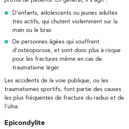
Kinésithérapie
Balnéothérapie
D’enfants, adolescents ou jeunes adultes
IK Vanves – 92
très actifs, qui chutent violemment sur la
5 Rue Monge 92170 Vanves
main ou le bras
5 Rue Monge 92170 Vanves
01 46 44 33 92
De personnes âgées qui souffrent
d’ostéoporose, et sont donc plus à risque
PRENEZ RDV SUR
PRENEZ RDV SUR
pour les fractures même en cas de
traumatisme léger
Les accidents de la voie publique, ou les
Kinésithérapie
traumatismes sportifs, font partie des causes
IK Paris 7 Saint Germain
les plus fréquentes de fracture du radius et de
199 Bd Saint-Germain 75007 Paris
l’ulna.
199 Bd Saint-Germain 75007 Paris
01 43 25 10 20
Epicondylite
PRENEZ RDV SUR