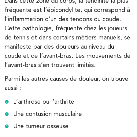
Dans cette zone du corps, la tendinite la plus
fréquente est l’épicondylite, qui correspond à
Kinésithérapie
l’inflammation d’un des tendons du coude.
IK Paris 15 – Ségur
Cette pathologie, fréquente chez les joueurs
12 Rue César Franck 75015 Paris
de tennis et dans certains métiers manuels, se
12 Rue César Franck 75015 Paris
manifeste par des douleurs au niveau du
01 43 31 00 33
coude et de l’avant-bras. Les mouvements de
l’avant-bras s’en trouvent limités.
PRENEZ RDV SUR
PRENEZ RDV SUR
Parmi les autres causes de douleur, on trouve
aussi :
Kinésithérapie
L’arthrose ou l’arthrite
IK Paris 6 – Cassette
Une contusion musculaire
1 Rue Cassette 75006 Paris
1 Rue Cassette 75006 Paris
01 42 84 06 95
Une tumeur osseuse