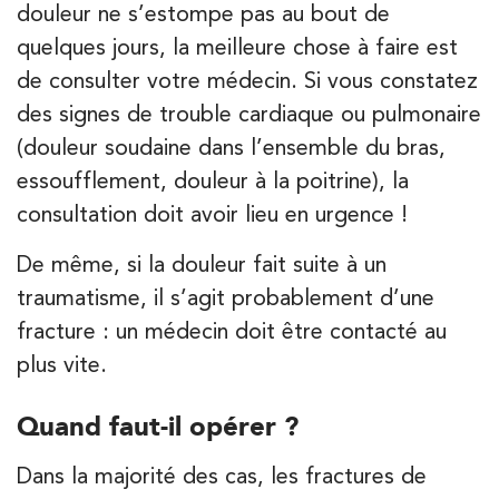
douleur ne s’estompe pas au bout de
quelques jours, la meilleure chose à faire est
28 Rue Velpeau 92160 Antony
28 Rue Velpeau 92160 Antony
de consulter votre médecin. Si vous constatez
01 64 48 35 84
des signes de trouble cardiaque ou pulmonaire
APPELEZ UN INSTITUT IK
APPELEZ UN INSTITUT IK
(douleur soudaine dans l’ensemble du bras,
PRENEZ RDV SUR
PRENEZ RDV SUR
essoufflement, douleur à la poitrine), la
consultation doit avoir lieu en urgence !
De même, si la douleur fait suite à un
traumatisme, il s’agit probablement d’une
fracture : un médecin doit être contacté au
plus vite.
Quand faut-il opérer ?
Dans la majorité des cas, les fractures de