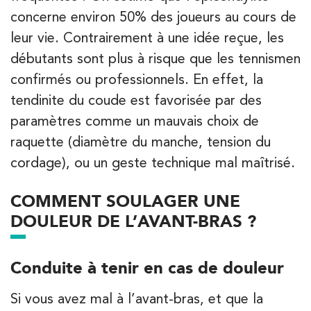
28 Rue Velpeau 92160 Antony
01 76 21 71 41
concerne environ 50% des joueurs au cours de
leur vie. Contrairement à une idée reçue, les
PRENEZ RDV SUR
PRENEZ RDV SUR
débutants sont plus à risque que les tennismen
confirmés ou professionnels. En effet, la
tendinite du coude est favorisée par des
Kinésithérapie
paramètres comme un mauvais choix de
Koss Paris 8 – Haussmann
raquette (diamètre du manche, tension du
74 Bd Haussmann 75008 Paris
cordage), ou un geste technique mal maîtrisé.
74 Bd Haussmann 75008 Paris
01 44 71 93 74
COMMENT SOULAGER UNE
DOULEUR DE L’AVANT-BRAS ?
PRENEZ RDV SUR
PRENEZ RDV SUR
Conduite à tenir en cas de douleur
Kinésithérapie
Balnéothérapie
Si vous avez mal à l’avant-bras, et que la
IK Morangis – 91