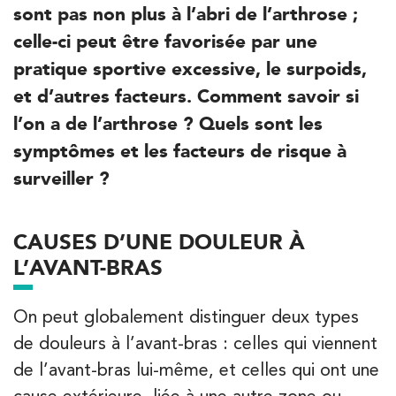
sont pas non plus à l’abri de l’arthrose ;
celle-ci peut être favorisée par une
pratique sportive excessive, le surpoids,
et d’autres facteurs. Comment savoir si
l’on a de l’arthrose ? Quels sont les
Trouvez votre cabinet de
kinésithérapie IK
symptômes et les facteurs de risque à
surveiller ?
Entrez votre adresse afin de trouver le cabinet IK la plus
proche de chez vous :
CAUSES D’UNE DOULEUR À
L’AVANT-BRAS
Filtrer les
cabinets avec balnéothérapie
On peut globalement distinguer deux types
de douleurs à l’avant-bras : celles qui viennent
Kinésithérapie
Balnéothérapie
de l’avant-bras lui-même, et celles qui ont une
IK Châtenay-Malabry – 92
cause extérieure, liée à une autre zone ou