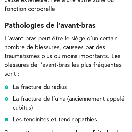
380 Av. de la Division Leclerc 92290
fonction corporelle.
Châtenay-Malabry
380 Av. de la Division Leclerc 92290 Châtenay-Ma
Pathologies de l’avant-bras
01 43 50 05 24
L’avant-bras peut être le siège d’un certain
PRENEZ RDV SUR
PRENEZ RDV SUR
nombre de blessures, causées par des
traumatismes plus ou moins importants. Les
blessures de l’avant-bras les plus fréquentes
Kinésithérapie
sont :
IK Paris 16 – Trocadéro
La fracture du radius
8 Avenue de Camoens 75116 Paris
La fracture de l’ulna (anciennement appelé
8 Avenue de Camoens 75116 Paris
01 42 15 22 46
cubitus)
PRENEZ RDV SUR
Les tendinites et tendinopathies
PRENEZ RDV SUR