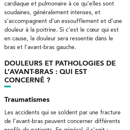
cardiaque et pulmonaire à ce qu’elles sont
68 Av. de Villiers 75017 Paris
soudaines, généralement intenses, et
68 Av. de Villiers 75017 Paris
01 44 90 90 40
s’accompagnent d’un essoufflement et d’une
douleur à la poitrine. Si c’est le cœur qui est
PRENEZ RDV SUR
en cause, la douleur sera ressentie dans le
PRENEZ RDV SUR
bras et l’avant-bras gauche.
DOULEURS ET PATHOLOGIES DE
Kinésithérapie
L’AVANT-BRAS : QUI EST
IK Paris 8 – Saint Lazare
CONCERNÉ ?
20 Rue de la Pépinière 75008 Paris
20 Rue de la Pépinière 75008 Paris
01 55 06 05 07
Traumatismes
PRENEZ RDV SUR
Les accidents qui se soldent par une fracture
PRENEZ RDV SUR
de l’avant-bras peuvent concerner différents
profils de patients. En général, il s’agit :