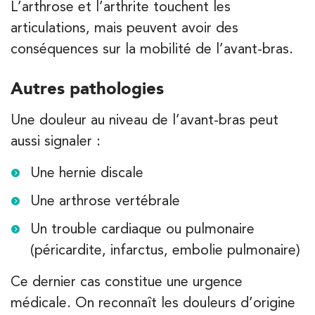
L’arthrose et l’arthrite touchent les
PRENEZ RDV SUR
PRENEZ RDV SUR
articulations, mais peuvent avoir des
conséquences sur la mobilité de l’avant-bras.
Kinésithérapie
Autres pathologies
IK Boulogne – 92
Une douleur au niveau de l’avant-bras peut
3 Av. André Morizet 92100 Boulogne-
aussi signaler :
Billancourt
Une hernie discale
3 Av. André Morizet 92100 Boulogne-Billancourt
01 48 25 34 79
Une arthrose vertébrale
PRENEZ RDV SUR
PRENEZ RDV SUR
Un trouble cardiaque ou pulmonaire
(péricardite, infarctus, embolie pulmonaire)
Ce dernier cas constitue une urgence
Kinésithérapie
Balnéothérapie
médicale. On reconnaît les douleurs d’origine
IK Paris 17 – Villiers