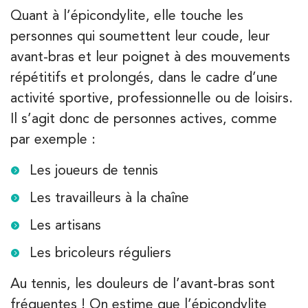
PRENEZ RDV SUR
Quant à l’épicondylite, elle touche les
personnes qui soumettent leur coude, leur
avant-bras et leur poignet à des mouvements
Kinésithérapie
répétitifs et prolongés, dans le cadre d’une
IK Bois Colombes – 92
activité sportive, professionnelle ou de loisirs.
1 Rue Mertens 92600 Bois-Colombes
Il s’agit donc de personnes actives, comme
1 Rue Mertens 92600 Bois-Colombes
01 43 50 50 81
par exemple :
Les joueurs de tennis
PRENEZ RDV SUR
PRENEZ RDV SUR
Les travailleurs à la chaîne
Les artisans
Kinésithérapie
Les bricoleurs réguliers
IK Olympe Sante Antony – 92
Au tennis, les douleurs de l’avant-bras sont
28 Rue Velpeau 92160 Antony
fréquentes ! On estime que l’épicondylite