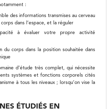
 notamment :
Balnéothérapie
emble des informations transmises au cerveau
 corps dans l’espace, et la réguler
pacité à évaluer votre propre activité
Kinésithérapie
n du corps dans la position souhaitée dans
mique
omaine d’étude très complet, qui nécessite
rents systèmes et fonctions corporels cités
ganisme à tous les niveaux ; lorsqu’on vise la
Kinésithérapie
ES ÉTUDIÉS EN