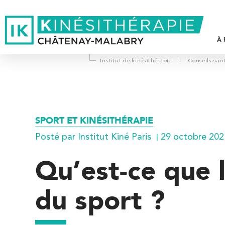
À 
Institut de kinésithérapie
I
Conseils san
L
P
D
SPORT ET KINÉSITHÉRAPIE
V
Posté par Institut Kiné Paris
29 octobre 202
T
Qu’est-ce que 
du sport ?
Trouvez votre cabinet de
kinésithérapie IK