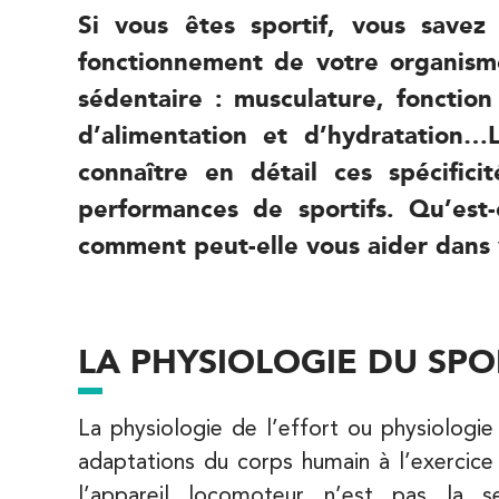
8 Avenue de Camoens 75116 Paris
Si vous êtes sportif, vous save
8 Avenue de Camoens 75116 Paris
01 42 15 22 46
fonctionnement de votre organism
sédentaire : musculature, fonction
PRENEZ RDV SUR
PRENEZ RDV SUR
d’alimentation et d’hydratation
connaître en détail ces spécifici
IK Paris 15 – Ségur
performances de sportifs. Qu’est
comment peut-elle vous aider dans 
12 Rue César Franck 75015 Paris
12 Rue César Franck 75015 Paris
01 43 31 00 33
LA PHYSIOLOGIE DU SPOR
PRENEZ RDV SUR
PRENEZ RDV SUR
La physiologie de l’effort ou physiologie
IK Paris 6 – Cassette
adaptations du corps humain à l’exercice
1 Rue Cassette 75006 Paris
l’appareil locomoteur n’est pas la s