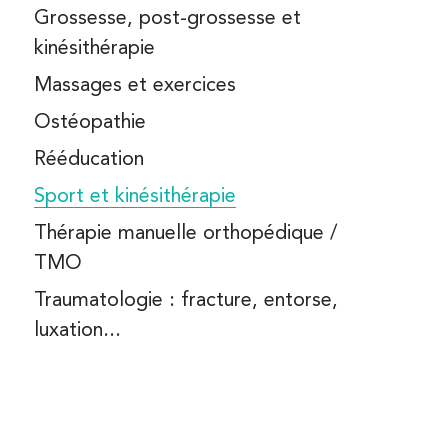
NUTRITION
Grossesse, post-grossesse et
HROSE
kinésithérapie
THÉRAPIE MANUELLE
BLESSURES SPORTIVES
ORTHOPÉDIQUE
Massages et exercices
Ostéopathie
KINÉ DU SPORT
 MALADIES EN RHUMATOLOGIE
Rééducation
CHIRURGIE DE MAIN
Sport et kinésithérapie
Thérapie manuelle orthopédique /
TMO
Traumatologie : fracture, entorse,
luxation...