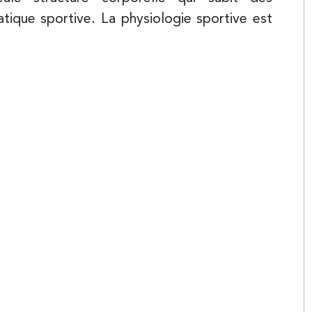
atique sportive. La physiologie sportive est
Kinésithérapie
ncourt
Kinésithérapie