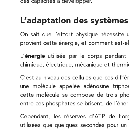
des capacités à développer.
74 Bd Haussmann 75008 Paris
01 44 71 93 74
L’adaptation des systèmes
PRENEZ RDV SUR
PRENEZ RDV SUR
On sait que l’effort physique nécessite 
provient cette énergie, et comment est-ell
IK Morangis – 91
L’
énergie
utilisée par le corps pendant 
28 Rue Velpeau 92160 Antony
chimique, électrique, mécanique et thermi
28 Rue Velpeau 92160 Antony
01 64 48 35 84
C’est au niveau des cellules que ces diffé
PRENEZ RDV SUR
une molécule appelée adénosine triph
PRENEZ RDV SUR
cette molécule se compose de trois phosp
entre ces phosphates se brisent, de l’énerg
Cependant, les réserves d’ATP de l’or
utilisées que quelques secondes pour un