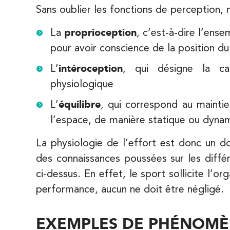
68 Av. de Villiers 75017 Paris
Sans oublier les fonctions de perception,
68 Av. de Villiers 75017 Paris
01 44 90 90 40
La
proprioception
, c’est-à-dire l’ens
pour avoir conscience de la position du
PRENEZ RDV SUR
PRENEZ RDV SUR
L’
intéroception
, qui désigne la ca
physiologique
IK Paris 8 – Saint Lazare
L’
équilibre
, qui correspond au maintie
20 Rue de la Pépinière 75008 Paris
l’espace, de manière statique ou dyna
20 Rue de la Pépinière 75008 Paris
01 55 06 05 07
La physiologie de l’effort est donc un d
des connaissances poussées sur les diffé
PRENEZ RDV SUR
PRENEZ RDV SUR
ci-dessus. En effet, le sport sollicite l’or
performance, aucun ne doit être négligé.
IK Vanves – 92
EXEMPLES DE PHÉNOMÈN
5 Rue Monge 92170 Vanves