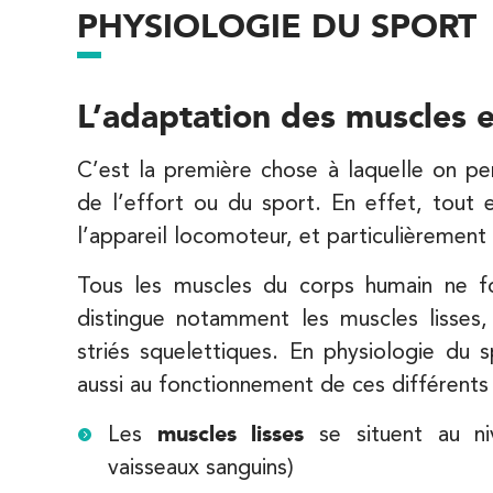
PHYSIOLOGIE DU SPORT
5 Rue Monge 92170 Vanves
01 46 44 33 92
PRENEZ RDV SUR
L’adaptation des muscles 
PRENEZ RDV SUR
C’est la première chose à laquelle on p
IK Paris 7 Saint Germain
de l’effort ou du sport. En effet, tout 
l’appareil locomoteur, et particulièrement
199 Bd Saint-Germain 75007 Paris
199 Bd Saint-Germain 75007 Paris
01 43 25 10 20
Tous les muscles du corps humain ne 
distingue notamment les muscles lisses,
PRENEZ RDV SUR
striés squelettiques. En physiologie du 
PRENEZ RDV SUR
aussi au fonctionnement de ces différents
Les
muscles lisses
se situent au niv
IK Bois Colombes – 92
vaisseaux sanguins)
1 Rue Mertens 92600 Bois-Colombes