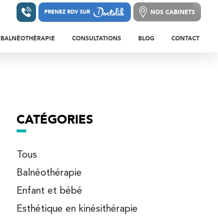
NOS CABINETS
PRENEZ RDV SUR
PRENEZ RDV SUR
NOS CABINETS
BALNÉOTHÉRAPIE
CONSULTATIONS
BLOG
CONTACT
LEURS ET BLESSURES DE LA HANCHE ET
S
BALNÉOTHÉRAPIE EN
CONSULTATIONS DE
A CUISSE
KINÉSITHÉRAPIE
MÉDECINE DU SPORT
LEURS ET BLESSURES DU GENOU ET DE LA
BE
RÉÉDUCATION EN PISCINE
CONSULTATION DE
RHUMATOLOGIE
EURS ET BLESSURES DE LA CHEVILLE ET
CATÉGORIES
PIED
CONSULTATIONS DE
PÉDICURIE/PODOLOGIE
LEURS DE L’ÉPAULE
Tous
CONSULTATION DE CHIRURGIE
LEURS DU BRAS, DU COUDE ET DE
Balnéothérapie
ORTHOPÉDIQUE
ANT-BRAS
Enfant et bébé
LEURS DU POIGNET, DE LA MAIN ET DES
OSTÉOPATHIE ADULTE
GTS
Esthétique en kinésithérapie