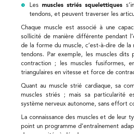
Les
muscles striés squelettiques
s’i
1 Rue Mertens 92600 Bois-Colombes
01 43 50 50 81
tendons, et peuvent traverser les articu
PRENEZ RDV SUR
Chaque muscle est associé à une capaci
PRENEZ RDV SUR
sollicité de manière différente pendant l
de la forme du muscle, c’est-à-dire de la 
IK Olympe Sante Antony – 92
tendons. Par exemple, les muscles dits p
28 Rue Velpeau 92160 Antony
contraction ; les muscles fusiformes, e
28 Rue Velpeau 92160 Antony
01 76 21 71 41
triangulaires en vitesse et force de contra
Quant au muscle strié cardiaque, sa com
PRENEZ RDV SUR
PRENEZ RDV SUR
muscles striés ; mais sa particularité 
système nerveux autonome, sans effort con
Koss Paris 8 – Haussmann
La connaissance des muscles et de leur ty
point un programme d’entraînement adapté
74 Bd Haussmann 75008 Paris