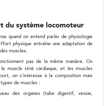
Balnéothérapie
APPELEZ UN INSTITUT IK
et du système locomoteur
APPELEZ UN INSTITUT IK
ense quand on entend parler de physiologie
effort physique entraîne une adaptation de
Kinésithérapie
 des muscles.
fonctionnent pas de la même manière. On
 le muscle strié cardiaque, et les muscles
sport, on s’intéresse à la composition mais
 types de muscles :
eau des organes (tube digestif, vessie,
Kinésithérapie