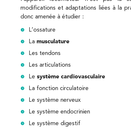
1 Rue Cassette 75006 Paris
modifications et adaptations liées à la pr
01 42 84 06 95
donc amenée à étudier :
PRENEZ RDV SUR
L’ossature
PRENEZ RDV SUR
La
musculature
IK Boulogne – 92
Les tendons
3 Av. André Morizet 92100 Boulogne-
Les articulations
Billancourt
Le
système cardiovasculaire
3 Av. André Morizet 92100 Boulogne-Billa
01 48 25 34 79
La fonction circulatoire
PRENEZ RDV SUR
Le système nerveux
PRENEZ RDV SUR
Le système endocrinien
IK Paris 17 – Villiers
Le système digestif