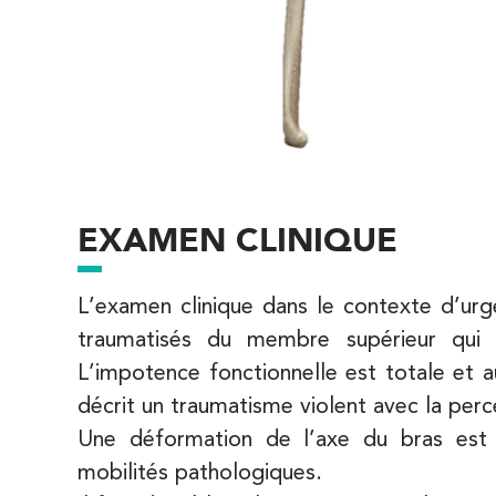
68 Av. de Villiers 75017 Paris
68 Av. de Villiers 75017 Paris
01 44 90 90 40
PRENEZ RDV SUR
PRENEZ RDV SUR
IK Paris 8 – Saint Lazare
EXAMEN CLINIQUE
20 Rue de la Pépinière 75008 Paris
20 Rue de la Pépinière 75008 Paris
01 55 06 05 07
L’examen clinique dans le contexte d’urg
traumatisés du membre supérieur qui 
PRENEZ RDV SUR
L’impotence fonctionnelle est totale et 
PRENEZ RDV SUR
décrit un traumatisme violent avec la per
Une déformation de l’axe du bras est 
IK Vanves – 92
mobilités pathologiques.
5 Rue Monge 92170 Vanves