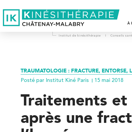
À 
Institut de kinésithérapie
I
Conseils san
L
P
D
TRAUMATOLOGIE : FRACTURE, ENTORSE, L
V
Posté par Institut Kiné Paris
15 mai 2018
T
Traitements et
après une frac
Trouvez votre cabinet de
kinésithérapie IK