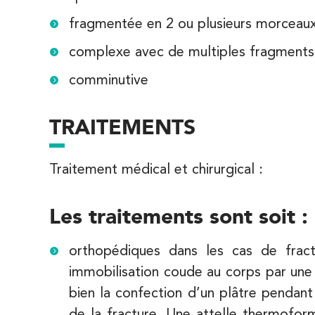
1 Rue Mertens 92600 Bois-Colombes
01 43 50 50 81
fragmentée en 2 ou plusieurs morceaux,
complexe avec de multiples fragments
PRENEZ RDV SUR
PRENEZ RDV SUR
comminutive
IK Olympe Sante Antony – 92
TRAITEMENTS
28 Rue Velpeau 92160 Antony
28 Rue Velpeau 92160 Antony
Traitement médical et chirurgical :
01 76 21 71 41
PRENEZ RDV SUR
Les traitements sont soit :
PRENEZ RDV SUR
orthopédiques dans les cas de frac
Koss Paris 8 – Haussmann
immobilisation coude au corps par une 
bien la confection d’un plâtre pendant
74 Bd Haussmann 75008 Paris
de la fracture. Une attelle thermofo