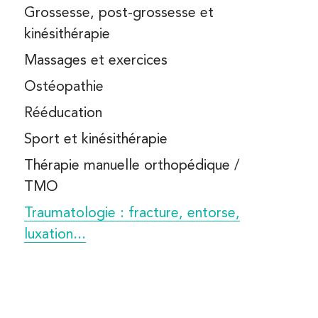
NUTRITION
Grossesse, post-grossesse et
HROSE
kinésithérapie
THÉRAPIE MANUELLE
BLESSURES SPORTIVES
ORTHOPÉDIQUE
Massages et exercices
Ostéopathie
KINÉ DU SPORT
 MALADIES EN RHUMATOLOGIE
Rééducation
CHIRURGIE DE MAIN
Sport et kinésithérapie
Thérapie manuelle orthopédique /
TMO
Traumatologie : fracture, entorse,
luxation...