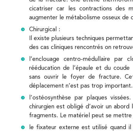
74 Bd Haussmann 75008 Paris
01 44 71 93 74
cicatriser car les contractions des
augmenter le métabolisme osseux de ci
PRENEZ RDV SUR
PRENEZ RDV SUR
Chirurgical :
Il existe plusieurs techniques permettan
IK Morangis – 91
des cas cliniques rencontrés on retrouv
28 Rue Velpeau 92160 Antony
l’enclouage centro-médullaire par 
28 Rue Velpeau 92160 Antony
rééducation de l’épaule et du coude 
01 64 48 35 84
sans ouvrir le foyer de fracture. Ce
déplacement n’est pas trop important.
PRENEZ RDV SUR
PRENEZ RDV SUR
l’ostéosynthèse par plaques vissées
chirurgien est obligé d’avoir un abord l
fragments. Le matériel peut se mettre d
le fixateur externe est utilisé quand i