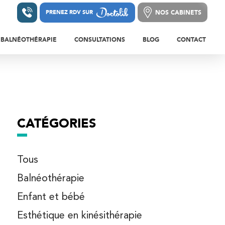
NOS CABINETS
PRENEZ RDV SUR
PRENEZ RDV SUR
NOS CABINETS
BALNÉOTHÉRAPIE
CONSULTATIONS
BLOG
CONTACT
LEURS ET BLESSURES DE LA HANCHE ET
S
BALNÉOTHÉRAPIE EN
CONSULTATIONS DE
A CUISSE
KINÉSITHÉRAPIE
MÉDECINE DU SPORT
LEURS ET BLESSURES DU GENOU ET DE LA
BE
RÉÉDUCATION EN PISCINE
CONSULTATION DE
RHUMATOLOGIE
EURS ET BLESSURES DE LA CHEVILLE ET
CATÉGORIES
PIED
CONSULTATIONS DE
PÉDICURIE/PODOLOGIE
LEURS DE L’ÉPAULE
Tous
CONSULTATION DE CHIRURGIE
LEURS DU BRAS, DU COUDE ET DE
Balnéothérapie
ORTHOPÉDIQUE
ANT-BRAS
Enfant et bébé
LEURS DU POIGNET, DE LA MAIN ET DES
OSTÉOPATHIE ADULTE
GTS
Esthétique en kinésithérapie