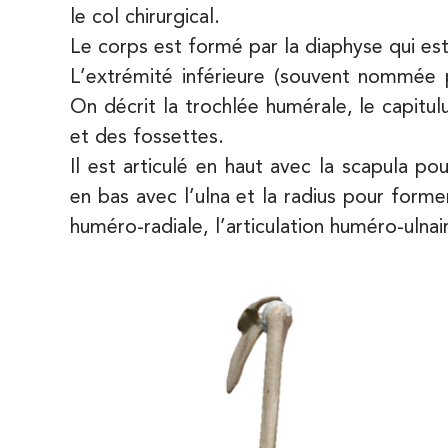
le col chirurgical.
1 Rue Cassette 75006 Paris
01 42 84 06 95
Le corps est formé par la diaphyse qui est 
L’extrémité inférieure (souvent nommée p
PRENEZ RDV SUR
PRENEZ RDV SUR
On décrit la trochlée humérale, le capitul
et des fossettes.
Il est articulé en haut avec la scapula po
IK Boulogne – 92
en bas avec l’ulna et la radius pour forme
3 Av. André Morizet 92100 Boulogne-
huméro-radiale, l’articulation huméro-ulnai
Billancourt
3 Av. André Morizet 92100 Boulogne-Billa
01 48 25 34 79
PRENEZ RDV SUR
PRENEZ RDV SUR
IK Paris 17 – Villiers