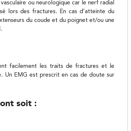
vasculaire ou neurologique car le nerf radial
Balnéothérapie
sé lors des fractures. En cas d’atteinte du
 extenseurs du coude et du poignet et/ou une
APPELEZ UN INSTITUT IK
.
APPELEZ UN INSTITUT IK
Kinésithérapie
nt facilement les traits de fractures et le
ée. Un EMG est prescrit en cas de doute sur
ont soit :
Kinésithérapie