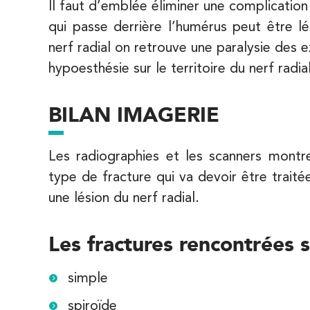
Il faut d’emblée éliminer une complication 
5 Rue Monge 92170 Vanves
01 46 44 33 92
qui passe derrière l’humérus peut être lé
nerf radial on retrouve une paralysie des
PRENEZ RDV SUR
hypoesthésie sur le territoire du nerf radial
PRENEZ RDV SUR
BILAN IMAGERIE
IK Paris 7 Saint Germain
199 Bd Saint-Germain 75007 Paris
Les radiographies et les scanners montre
199 Bd Saint-Germain 75007 Paris
01 43 25 10 20
type de fracture qui va devoir être trait
une lésion du nerf radial.
PRENEZ RDV SUR
PRENEZ RDV SUR
Les fractures rencontrées s
IK Bois Colombes – 92
simple
1 Rue Mertens 92600 Bois-Colombes
spiroïde