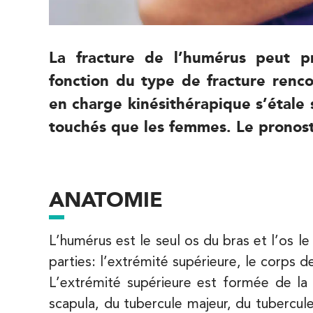
8 Avenue de Camoens 75116 Paris
8 Avenue de Camoens 75116 Paris
01 42 15 22 46
La fracture de l’humérus peut p
PRENEZ RDV SUR
fonction du type de fracture renco
PRENEZ RDV SUR
en charge kinésithérapique s’étale
touchés que les femmes. Le pronosti
IK Paris 15 – Ségur
12 Rue César Franck 75015 Paris
12 Rue César Franck 75015 Paris
01 43 31 00 33
ANATOMIE
PRENEZ RDV SUR
PRENEZ RDV SUR
L’humérus est le seul os du bras et l’os l
parties: l’extrémité supérieure, le corps d
IK Paris 6 – Cassette
L’extrémité supérieure est formée de la
scapula, du tubercule majeur, du tubercule
1 Rue Cassette 75006 Paris