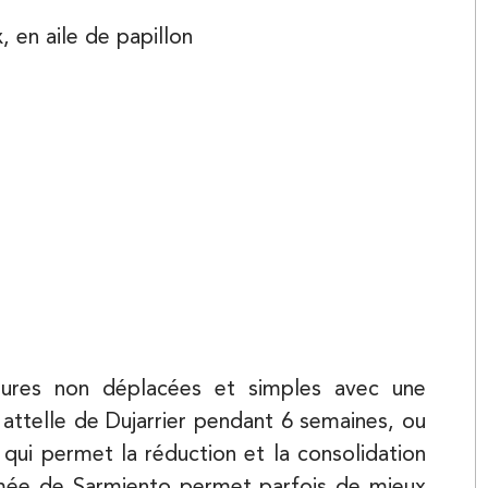
 en aile de papillon
Kinésithérapie
tures non déplacées et simples avec une
attelle de Dujarrier pendant 6 semaines, ou
Kinésithérapie
 qui permet la réduction et la consolidation
rmée de Sarmiento permet parfois de mieux