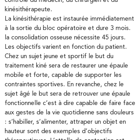
kinésithérapeute.
Kinésithérapie
La kinésithérapie est instaurée immédiatement
IK Paris 8 – Saint Lazare
à la sortie du bloc opératoire et dure 3 mois.
20 Rue de la Pépinière 75008 Paris
la consolidation osseuse nécessite 45 jours.
20 Rue de la Pépinière 75008 Paris
Les objectifs varient en fonction du patient.
01 55 06 05 07
Chez un sujet jeune et sportif le but du
traitement kiné sera de restaurer une épaule
PRENEZ RDV SUR
PRENEZ RDV SUR
mobile et forte, capable de supporter les
contraintes sportives. En revanche, chez le
sujet âgé le but sera de retrouver une épaule
Kinésithérapie
Balnéothérapie
fonctionnelle c’est à dire capable de faire face
IK Vanves – 92
aux gestes de la vie quotidienne sans douleurs
5 Rue Monge 92170 Vanves
: s’habiller, s’alimenter, attraper un objet en
5 Rue Monge 92170 Vanves
01 46 44 33 92
hauteur sont des exemples d’objectifs