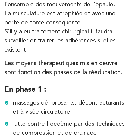
l’ensemble des mouvements de l’épaule.
1 Rue Mertens 92600 Bois-Colombes
01 43 50 50 81
La musculature est atrophiée et avec une
perte de force conséquente.
PRENEZ RDV SUR
PRENEZ RDV SUR
S’il y a eu traitement chirurgical il faudra
surveiller et traiter les adhérences si elles
existent.
Kinésithérapie
Les moyens thérapeutiques mis en oeuvre
IK Olympe Sante Antony – 92
APPELEZ UN INSTITUT IK
sont fonction des phases de la rééducation.
28 Rue Velpeau 92160 Antony
APPELEZ UN INSTITUT IK
28 Rue Velpeau 92160 Antony
01 76 21 71 41
En phase 1 :
massages défibrosants, décontracturants
PRENEZ RDV SUR
PRENEZ RDV SUR
et à visée circulatoire
lutte contre l’oedème par des techniques
de compression et de drainage
Kinésithérapie