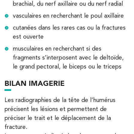
brachial, du nerf axillaire ou du nerf radial
PRENEZ RDV SUR
vasculaires en recherchant le poul axillaire
PRENEZ RDV SUR
cutanées dans les rares cas ou la fractures
est ouverte
Kinésithérapie
musculaires en recherchant si des
IK Paris 6 – Cassette
fragments s’interposent avec le deltoïde,
1 Rue Cassette 75006 Paris
le grand pectoral, le biceps ou le triceps
1 Rue Cassette 75006 Paris
01 42 84 06 95
BILAN IMAGERIE
PRENEZ RDV SUR
PRENEZ RDV SUR
Les radiographies de la tête de l’humérus
précisent les lésions et permettent de
préciser le trait et le déplacement de la
Kinésithérapie
fracture.
IK Boulogne – 92