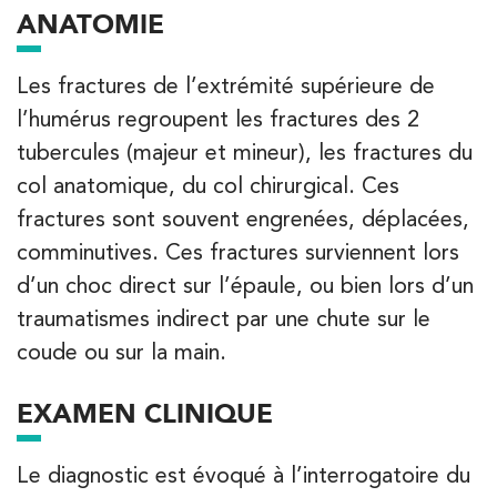
kinésithérapie IK
ANATOMIE
Entrez votre adresse afin de trouver le cabinet IK la plus
proche de chez vous :
Les fractures de l’extrémité supérieure de
l’humérus regroupent les fractures des 2
tubercules (majeur et mineur), les fractures du
Filtrer les
cabinets avec balnéothérapie
col anatomique, du col chirurgical. Ces
fractures sont souvent engrenées, déplacées,
comminutives. Ces fractures surviennent lors
Kinésithérapie
Balnéothérapie
d’un choc direct sur l’épaule, ou bien lors d’un
IK Châtenay-Malabry – 92
traumatismes indirect par une chute sur le
380 Av. de la Division Leclerc 92290
coude ou sur la main.
Châtenay-Malabry
380 Av. de la Division Leclerc 92290 Châtenay-Ma
01 43 50 05 24
EXAMEN CLINIQUE
PRENEZ RDV SUR
Le diagnostic est évoqué à l’interrogatoire du
PRENEZ RDV SUR