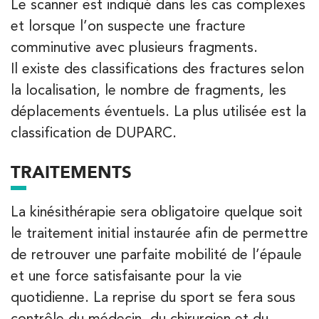
Le scanner est indiqué dans les cas complexes
3 Av. André Morizet 92100 Boulogne-
et lorsque l’on suspecte une fracture
Billancourt
comminutive avec plusieurs fragments.
3 Av. André Morizet 92100 Boulogne-Billancourt
01 48 25 34 79
Il existe des classifications des fractures selon
la localisation, le nombre de fragments, les
PRENEZ RDV SUR
PRENEZ RDV SUR
déplacements éventuels. La plus utilisée est la
classification de DUPARC.
Kinésithérapie
Balnéothérapie
TRAITEMENTS
IK Paris 17 – Villiers
La kinésithérapie sera obligatoire quelque soit
68 Av. de Villiers 75017 Paris
le traitement initial instaurée afin de permettre
68 Av. de Villiers 75017 Paris
01 44 90 90 40
de retrouver une parfaite mobilité de l’épaule
et une force satisfaisante pour la vie
PRENEZ RDV SUR
PRENEZ RDV SUR
quotidienne. La reprise du sport se fera sous
contrôle du médecin, du chirurgien et du