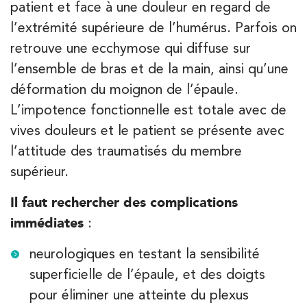
patient et face à une douleur en regard de
l’extrémité supérieure de l’humérus. Parfois on
retrouve une ecchymose qui diffuse sur
Kinésithérapie
l’ensemble de bras et de la main, ainsi qu’une
IK Paris 16 – Trocadéro
déformation du moignon de l’épaule.
8 Avenue de Camoens 75116 Paris
L’impotence fonctionnelle est totale avec de
8 Avenue de Camoens 75116 Paris
01 42 15 22 46
vives douleurs et le patient se présente avec
l’attitude des traumatisés du membre
PRENEZ RDV SUR
PRENEZ RDV SUR
supérieur.
Il faut rechercher des complications
immédiates
:
Kinésithérapie
IK Paris 15 – Ségur
neurologiques en testant la sensibilité
12 Rue César Franck 75015 Paris
superficielle de l’épaule, et des doigts
12 Rue César Franck 75015 Paris
pour éliminer une atteinte du plexus
01 43 31 00 33