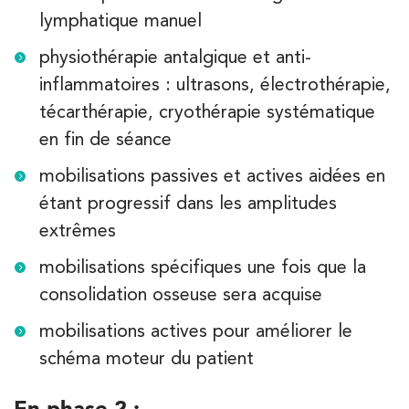
lymphatique manuel
Koss Paris 8 – Haussmann
physiothérapie antalgique et anti-
74 Bd Haussmann 75008 Paris
inflammatoires : ultrasons, électrothérapie,
74 Bd Haussmann 75008 Paris
01 44 71 93 74
técarthérapie, cryothérapie systématique
en fin de séance
PRENEZ RDV SUR
PRENEZ RDV SUR
mobilisations passives et actives aidées en
étant progressif dans les amplitudes
Kinésithérapie
Balnéothérapie
extrêmes
IK Morangis – 91
mobilisations spécifiques une fois que la
28 Rue Velpeau 92160 Antony
consolidation osseuse sera acquise
28 Rue Velpeau 92160 Antony
01 64 48 35 84
mobilisations actives pour améliorer le
schéma moteur du patient
PRENEZ RDV SUR
PRENEZ RDV SUR
En phase 2 :