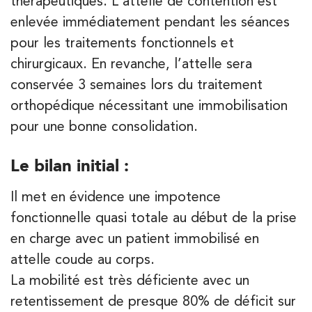
thérapeutiques. L’attelle de contention est
PRENEZ RDV SUR
enlevée immédiatement pendant les séances
PRENEZ RDV SUR
pour les traitements fonctionnels et
chirurgicaux. En revanche, l’attelle sera
Kinésithérapie
conservée 3 semaines lors du traitement
IK Paris 7 Saint Germain
orthopédique nécessitant une immobilisation
pour une bonne consolidation.
199 Bd Saint-Germain 75007 Paris
199 Bd Saint-Germain 75007 Paris
01 43 25 10 20
Le bilan initial :
PRENEZ RDV SUR
Il met en évidence une impotence
PRENEZ RDV SUR
fonctionnelle quasi totale au début de la prise
en charge avec un patient immobilisé en
attelle coude au corps.
Kinésithérapie
IK Bois Colombes – 92
La mobilité est très déficiente avec un
retentissement de presque 80% de déficit sur
1 Rue Mertens 92600 Bois-Colombes