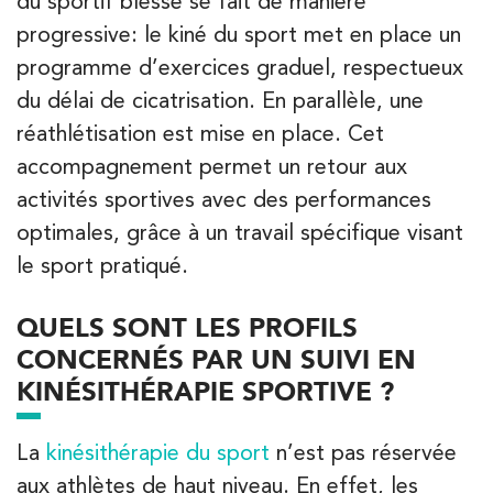
du sportif blessé se fait de manière
progressive: le kiné du sport met en place un
programme d’exercices graduel, respectueux
Kinésithérapie
du délai de cicatrisation. En parallèle, une
IK Boulogne – 92
réathlétisation est mise en place. Cet
3 Av. André Morizet 92100 Boulogne-
accompagnement permet un retour aux
Billancourt
activités sportives avec des performances
3 Av. André Morizet 92100 Boulogne-Billancourt
01 48 25 34 79
optimales, grâce à un travail spécifique visant
le sport pratiqué.
PRENEZ RDV SUR
PRENEZ RDV SUR
QUELS SONT LES PROFILS
CONCERNÉS PAR UN SUIVI EN
KINÉSITHÉRAPIE SPORTIVE ?
Kinésithérapie
Balnéothérapie
IK Paris 17 – Villiers
La
kinésithérapie du sport
n’est pas réservée
68 Av. de Villiers 75017 Paris
aux athlètes de haut niveau. En effet, les