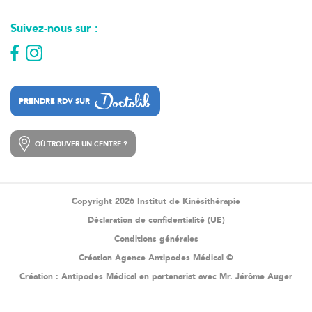
Suivez-nous sur :
PRENDRE RDV SUR
PRENDRE RDV SUR
OÙ TROUVER UN CENTRE ?
OÙ TROUVER UN CENTRE ?
Copyright 2026 Institut de Kinésithérapie
Déclaration de confidentialité (UE)
Conditions générales
Création Agence Antipodes Médical ©
Création :
Antipodes Médical
en partenariat avec Mr. Jérôme Auger