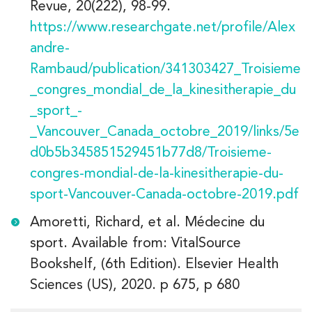
Revue
,
20
(222), 98-99.
https://www.researchgate.net/profile/Alex
andre-
Rambaud/publication/341303427_Troisieme
_congres_mondial_de_la_kinesitherapie_du
_sport_-
_Vancouver_Canada_octobre_2019/links/5e
d0b5b345851529451b77d8/Troisieme-
congres-mondial-de-la-kinesitherapie-du-
sport-Vancouver-Canada-octobre-2019.pdf
Amoretti, Richard, et al. Médecine du
sport. Available from: VitalSource
Bookshelf, (6th Edition). Elsevier Health
Sciences (US), 2020. p 675, p 680