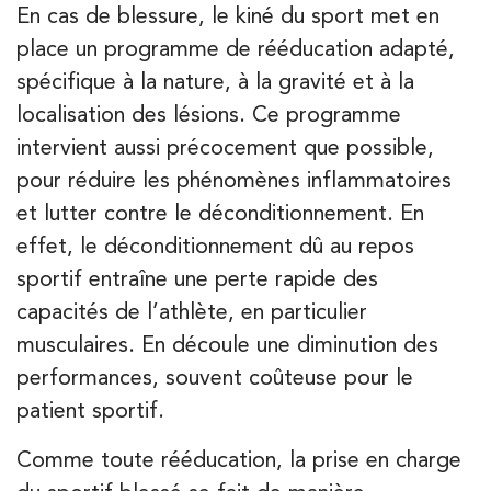
Kinésithérapie
En cas de blessure, le kiné du sport met en
IK Paris 15 – Ségur
place un programme de rééducation adapté,
spécifique à la nature, à la gravité et à la
12 Rue César Franck 75015 Paris
localisation des lésions. Ce programme
12 Rue César Franck 75015 Paris
01 43 31 00 33
intervient aussi précocement que possible,
pour réduire les phénomènes inflammatoires
PRENEZ RDV SUR
PRENEZ RDV SUR
et lutter contre le déconditionnement. En
effet, le déconditionnement dû au repos
sportif entraîne une perte rapide des
Kinésithérapie
capacités de l’athlète, en particulier
IK Paris 6 – Cassette
musculaires. En découle une diminution des
1 Rue Cassette 75006 Paris
performances, souvent coûteuse pour le
1 Rue Cassette 75006 Paris
01 42 84 06 95
patient sportif.
Comme toute rééducation, la prise en charge
PRENEZ RDV SUR
PRENEZ RDV SUR