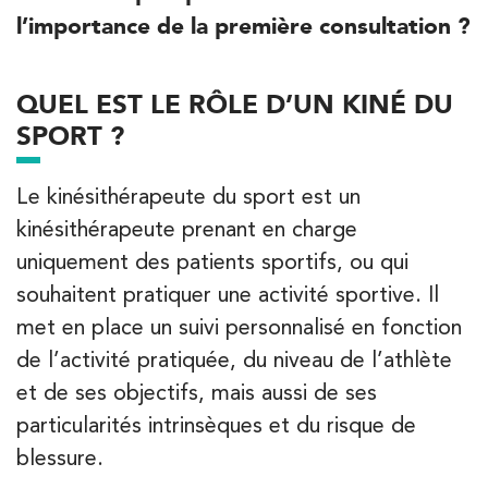
l’importance de la première consultation ?
QUEL EST LE RÔLE D’UN KINÉ DU
Trouvez votre cabinet de
SPORT ?
kinésithérapie IK
Entrez votre adresse afin de trouver le cabinet IK la plus
Le kinésithérapeute du sport est un
proche de chez vous :
kinésithérapeute prenant en charge
uniquement des patients sportifs, ou qui
souhaitent pratiquer une activité sportive. Il
Filtrer les
cabinets avec balnéothérapie
met en place un suivi personnalisé en fonction
de l’activité pratiquée, du niveau de l’athlète
Kinésithérapie
Balnéothérapie
et de ses objectifs, mais aussi de ses
IK Châtenay-Malabry – 92
particularités intrinsèques et du risque de
blessure.
380 Av. de la Division Leclerc 92290