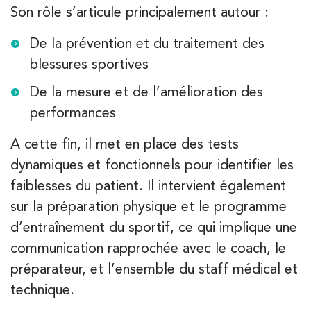
Châtenay-Malabry
Son rôle s’articule principalement autour :
380 Av. de la Division Leclerc 92290 Châtenay-Ma
01 43 50 05 24
De la prévention et du traitement des
blessures sportives
PRENEZ RDV SUR
PRENEZ RDV SUR
De la mesure et de l’amélioration des
performances
Kinésithérapie
A cette fin, il met en place des tests
IK Paris 16 – Trocadéro
dynamiques et fonctionnels pour identifier les
8 Avenue de Camoens 75116 Paris
faiblesses du patient. Il intervient également
8 Avenue de Camoens 75116 Paris
sur la préparation physique et le programme
01 42 15 22 46
d’entraînement du sportif, ce qui implique une
communication rapprochée avec le coach, le
PRENEZ RDV SUR
PRENEZ RDV SUR
préparateur, et l’ensemble du staff médical et
technique.