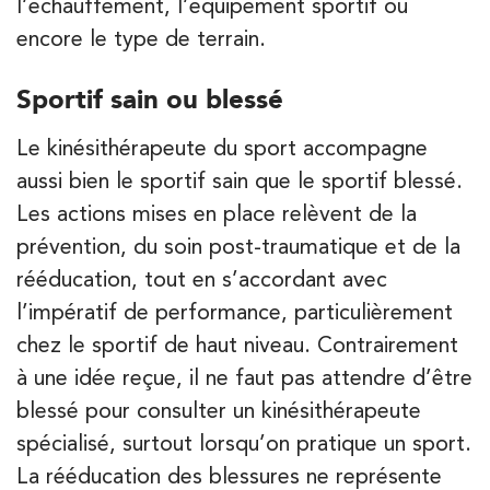
l’échauffement, l’équipement sportif ou
PRENEZ RDV SUR
encore le type de terrain.
PRENEZ RDV SUR
Sportif sain ou blessé
Kinésithérapie
Le kinésithérapeute du sport accompagne
Koss Paris 8 – Haussmann
aussi bien le sportif sain que le sportif blessé.
74 Bd Haussmann 75008 Paris
Les actions mises en place relèvent de la
74 Bd Haussmann 75008 Paris
01 44 71 93 74
prévention, du soin post-traumatique et de la
rééducation, tout en s’accordant avec
PRENEZ RDV SUR
l’impératif de performance, particulièrement
PRENEZ RDV SUR
chez le sportif de haut niveau. Contrairement
à une idée reçue, il ne faut pas attendre d’être
APPELEZ UN INSTITUT IK
APPELEZ UN INSTITUT IK
blessé pour consulter un kinésithérapeute
Kinésithérapie
Balnéothérapie
IK Morangis – 91
spécialisé, surtout lorsqu’on pratique un sport.
La rééducation des blessures ne représente
28 Rue Velpeau 92160 Antony