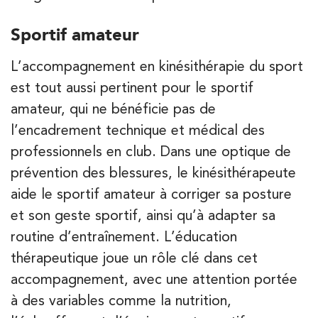
Sportif amateur
Kinésithérapie
IK Bois Colombes – 92
L’accompagnement en kinésithérapie du sport
1 Rue Mertens 92600 Bois-Colombes
est tout aussi pertinent pour le sportif
1 Rue Mertens 92600 Bois-Colombes
01 43 50 50 81
amateur, qui ne bénéficie pas de
l’encadrement technique et médical des
professionnels en club. Dans une optique de
PRENEZ RDV SUR
PRENEZ RDV SUR
prévention des blessures, le kinésithérapeute
aide le sportif amateur à corriger sa posture
et son geste sportif, ainsi qu’à adapter sa
Kinésithérapie
routine d’entraînement. L’éducation
IK Olympe Sante Antony – 92
thérapeutique joue un rôle clé dans cet
28 Rue Velpeau 92160 Antony
accompagnement, avec une attention portée
28 Rue Velpeau 92160 Antony
01 76 21 71 41
à des variables comme la nutrition,