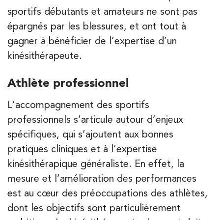
68 Av. de Villiers 75017 Paris
01 44 90 90 40
sportifs débutants et amateurs ne sont pas
épargnés par les blessures, et ont tout à
PRENEZ RDV SUR
gagner à bénéficier de l’expertise d’un
PRENEZ RDV SUR
kinésithérapeute.
Athlète professionnel
Kinésithérapie
IK Paris 8 – Saint Lazare
L’accompagnement des sportifs
20 Rue de la Pépinière 75008 Paris
professionnels s’articule autour d’enjeux
20 Rue de la Pépinière 75008 Paris
spécifiques, qui s’ajoutent aux bonnes
01 55 06 05 07
pratiques cliniques et à l’expertise
kinésithérapique généraliste. En effet, la
PRENEZ RDV SUR
PRENEZ RDV SUR
mesure et l’amélioration des performances
est au cœur des préoccupations des athlètes,
dont les objectifs sont particulièrement
Kinésithérapie
Balnéothérapie