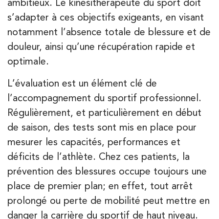
ambitieux. Le kinésithérapeute du sport doit
IK Vanves – 92
s’adapter à ces objectifs exigeants, en visant
5 Rue Monge 92170 Vanves
notamment l’absence totale de blessure et de
5 Rue Monge 92170 Vanves
01 46 44 33 92
douleur, ainsi qu’une récupération rapide et
optimale.
PRENEZ RDV SUR
PRENEZ RDV SUR
L’évaluation est un élément clé de
l’accompagnement du sportif professionnel.
Régulièrement, et particulièrement en début
Kinésithérapie
de saison, des tests sont mis en place pour
IK Paris 7 Saint Germain
mesurer les capacités, performances et
199 Bd Saint-Germain 75007 Paris
déficits de l’athlète. Chez ces patients, la
199 Bd Saint-Germain 75007 Paris
01 43 25 10 20
prévention des blessures occupe toujours une
place de premier plan; en effet, tout arrêt
PRENEZ RDV SUR
prolongé ou perte de mobilité peut mettre en
PRENEZ RDV SUR
danger la carrière du sportif de haut niveau.