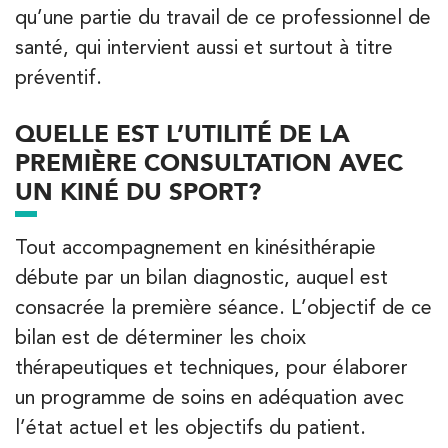
qu’une partie du travail de ce professionnel de
28 Rue Velpeau 92160 Antony
01 64 48 35 84
santé, qui intervient aussi et surtout à titre
préventif.
PRENEZ RDV SUR
PRENEZ RDV SUR
QUELLE EST L’UTILITÉ DE LA
PREMIÈRE CONSULTATION AVEC
UN KINÉ DU SPORT?
Tout accompagnement en kinésithérapie
débute par un bilan diagnostic, auquel est
consacrée la première séance. L’objectif de ce
bilan est de déterminer les choix
thérapeutiques et techniques, pour élaborer
un programme de soins en adéquation avec
l’état actuel et les objectifs du patient.