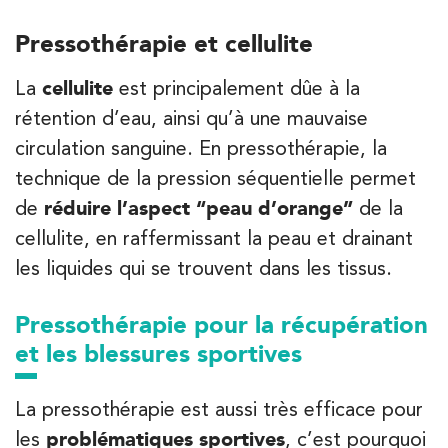
3 Av. André Morizet 92100 Boulogne-
Pressothérapie et cellulite
Billancourt
La
cellulite
est principalement dûe à la
3 Av. André Morizet 92100 Boulogne-Billancourt
01 48 25 34 79
rétention d’eau, ainsi qu’à une mauvaise
circulation sanguine. En pressothérapie, la
PRENEZ RDV SUR
PRENEZ RDV SUR
technique de la pression séquentielle permet
de
réduire l’aspect “peau d’orange”
de la
cellulite, en raffermissant la peau et drainant
Kinésithérapie
Balnéothérapie
les liquides qui se trouvent dans les tissus.
IK Paris 17 – Villiers
68 Av. de Villiers 75017 Paris
Pressothérapie pour la récupération
68 Av. de Villiers 75017 Paris
et les blessures sportives
01 44 90 90 40
La pressothérapie est aussi très efficace pour
PRENEZ RDV SUR
PRENEZ RDV SUR
les
problématiques sportives
, c’est pourquoi