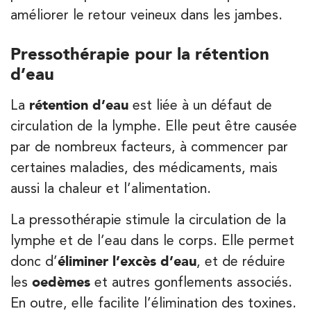
améliorer le retour veineux dans les jambes.
PRENEZ RDV SUR
PRENEZ RDV SUR
Pressothérapie pour la rétention
d’eau
La
rétention d’eau
est liée à un défaut de
Kinésithérapie
circulation de la lymphe. Elle peut être causée
IK Paris 6 – Cassette
par de nombreux facteurs, à commencer par
1 Rue Cassette 75006 Paris
certaines maladies, des médicaments, mais
1 Rue Cassette 75006 Paris
01 42 84 06 95
aussi la chaleur et l’alimentation.
PRENEZ RDV SUR
La pressothérapie stimule la circulation de la
PRENEZ RDV SUR
lymphe et de l’eau dans le corps. Elle permet
donc d’
éliminer l’excès d’eau
, et de réduire
les
oedèmes
et autres gonflements associés.
Kinésithérapie
En outre, elle facilite l’élimination des toxines.
IK Boulogne – 92