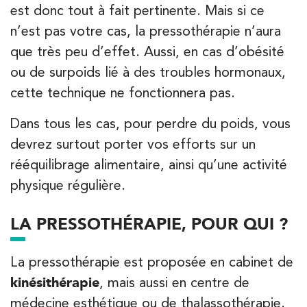
1 Rue Mertens 92600 Bois-Colombes
est donc tout à fait pertinente. Mais si ce
1 Rue Mertens 92600 Bois-Colombes
01 43 50 50 81
n’est pas votre cas, la pressothérapie n’aura
que très peu d’effet. Aussi, en cas d’obésité
PRENEZ RDV SUR
ou de surpoids lié à des troubles hormonaux,
PRENEZ RDV SUR
cette technique ne fonctionnera pas.
Dans tous les cas, pour perdre du poids, vous
Kinésithérapie
devrez surtout porter vos efforts sur un
IK Olympe Sante Antony – 92
rééquilibrage alimentaire, ainsi qu’une activité
28 Rue Velpeau 92160 Antony
physique régulière.
APPELEZ UN INSTITUT IK
28 Rue Velpeau 92160 Antony
01 76 21 71 41
APPELEZ UN INSTITUT IK
LA PRESSOTHÉRAPIE, POUR QUI ?
PRENEZ RDV SUR
PRENEZ RDV SUR
La pressothérapie est proposée en cabinet de
kinésithérapie
, mais aussi en centre de
médecine esthétique ou de thalassothérapie.