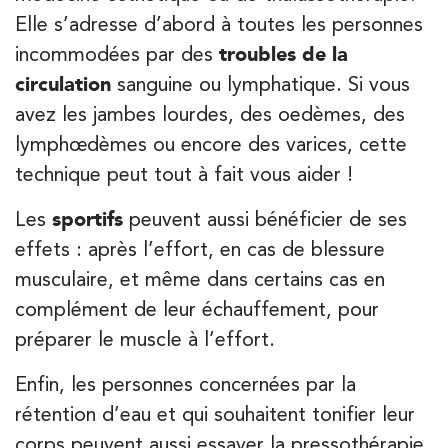
Kinésithérapie
Elle s’adresse d’abord à toutes les personnes
Koss Paris 8 – Haussmann
incommodées par des
troubles de la
74 Bd Haussmann 75008 Paris
circulation
sanguine ou lymphatique. Si vous
74 Bd Haussmann 75008 Paris
01 44 71 93 74
avez les jambes lourdes, des oedèmes, des
lymphœdèmes ou encore des varices, cette
PRENEZ RDV SUR
technique peut tout à fait vous aider !
PRENEZ RDV SUR
Les
sportifs
peuvent aussi bénéficier de ses
effets : après l’effort, en cas de blessure
Kinésithérapie
Balnéothérapie
musculaire, et même dans certains cas en
IK Morangis – 91
complément de leur échauffement, pour
28 Rue Velpeau 92160 Antony
préparer le muscle à l’effort.
28 Rue Velpeau 92160 Antony
01 64 48 35 84
Enfin, les personnes concernées par la
rétention d’eau et qui souhaitent tonifier leur
PRENEZ RDV SUR
PRENEZ RDV SUR
corps peuvent aussi essayer la pressothérapie.