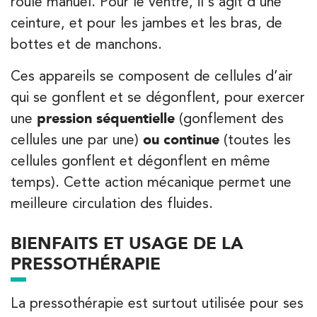
roulé manuel. Pour le ventre, il s’agit d’une
kinésithérapie IK
ceinture, et pour les jambes et les bras, de
Entrez votre adresse afin de trouver le cabinet IK la plus
bottes et de manchons.
proche de chez vous :
Ces appareils se composent de cellules d’air
qui se gonflent et se dégonflent, pour exercer
une
pression séquentielle
(gonflement des
Filtrer les
cabinets avec balnéothérapie
cellules une par une)
ou continue
(toutes les
cellules gonflent et dégonflent en même
Kinésithérapie
Balnéothérapie
temps). Cette action mécanique permet une
IK Châtenay-Malabry – 92
meilleure circulation des fluides.
380 Av. de la Division Leclerc 92290
BIENFAITS ET USAGE DE LA
Châtenay-Malabry
PRESSOTHÉRAPIE
380 Av. de la Division Leclerc 92290 Châtenay-Ma
01 43 50 05 24
La pressothérapie est surtout utilisée pour ses
PRENEZ RDV SUR
PRENEZ RDV SUR