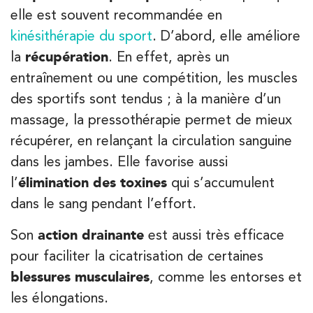
elle est souvent recommandée en
kinésithérapie du sport
. D’abord, elle améliore
Kinésithérapie
la
récupération
. En effet, après un
IK Paris 8 – Saint Lazare
entraînement ou une compétition, les muscles
20 Rue de la Pépinière 75008 Paris
des sportifs sont tendus ; à la manière d’un
20 Rue de la Pépinière 75008 Paris
01 55 06 05 07
massage, la pressothérapie permet de mieux
récupérer, en relançant la circulation sanguine
PRENEZ RDV SUR
dans les jambes. Elle favorise aussi
PRENEZ RDV SUR
l’
élimination des toxines
qui s’accumulent
dans le sang pendant l’effort.
Kinésithérapie
Balnéothérapie
Son
action drainante
est aussi très efficace
IK Vanves – 92
pour faciliter la cicatrisation de certaines
5 Rue Monge 92170 Vanves
blessures musculaires
, comme les entorses et
5 Rue Monge 92170 Vanves
01 46 44 33 92
les élongations.