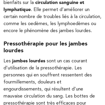
bienfaits sur la
circulation sanguine et
lymphatique
. Elle permet d’améliorer un
certain nombre de troubles liés à la circulation,
Kinésithérapie
comme les oedèmes, les lymphoedèmes ou
IK Paris 16 – Trocadéro
encore le phénomène des jambes lourdes.
8 Avenue de Camoens 75116 Paris
8 Avenue de Camoens 75116 Paris
Pressothérapie pour les jambes
01 42 15 22 46
lourdes
PRENEZ RDV SUR
Les
jambes lourdes
sont un cas courant
PRENEZ RDV SUR
d’utilisation de la pressothérapie. Les
personnes qui en souffrent ressentent des
Kinésithérapie
fourmillements, douleurs et
IK Paris 15 – Ségur
engourdissements, qui résultent d’une
mauvaise circulation du sang. Les bottes de
12 Rue César Franck 75015 Paris
pressothérapie sont très efficaces pour
12 Rue César Franck 75015 Paris
01 43 31 00 33