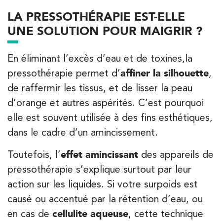
LA PRESSOTHÉRAPIE EST-ELLE
PRENEZ RDV SUR
PRENEZ RDV SUR
UNE SOLUTION POUR MAIGRIR ?
En éliminant l’excès d’eau et de toxines,la
Kinésithérapie
pressothérapie permet d’
affiner la silhouette
,
IK Paris 7 Saint Germain
de raffermir les tissus, et de lisser la peau
199 Bd Saint-Germain 75007 Paris
d’orange et autres aspérités. C’est pourquoi
199 Bd Saint-Germain 75007 Paris
01 43 25 10 20
elle est souvent utilisée à des fins esthétiques,
dans le cadre d’un amincissement.
PRENEZ RDV SUR
PRENEZ RDV SUR
Toutefois, l’
effet amincissant
des appareils de
pressothérapie s’explique surtout par leur
action sur les liquides. Si votre surpoids est
Kinésithérapie
causé ou accentué par la rétention d’eau, ou
IK Bois Colombes – 92
en cas de
cellulite aqueuse
, cette technique